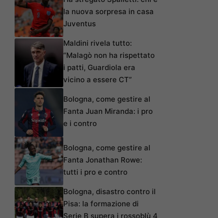
la nuova sorpresa in casa
Juventus
Maldini rivela tutto:
“Malagò non ha rispettato
i patti, Guardiola era
vicino a essere CT”
Bologna, come gestire al
Fanta Juan Miranda: i pro
e i contro
Bologna, come gestire al
Fanta Jonathan Rowe:
tutti i pro e contro
Bologna, disastro contro il
Pisa: la formazione di
Serie B supera i rossoblù 4