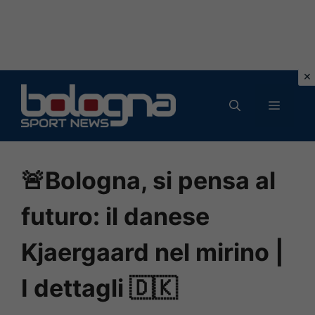
Vai
al
MENU
contenuto
🚨Bologna, si pensa al
futuro: il danese
Kjaergaard nel mirino |
I dettagli 🇩🇰