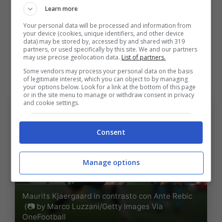
Learn more
del club bolognese, unite alle possibili entrate
Your personal data will be processed and information from
derivanti dai successi sportivi, rendono meno
your device (cookies, unique identifiers, and other device
data) may be stored by, accessed by and shared with 319
spaventosa la valutazione fatta dagli
partners, or used specifically by this site. We and our partners
may use precise geolocation data.
List of partners.
austriaci, che sembra essere vicina ai 13
Some vendors may process your personal data on the basis
milioni.
of legitimate interest, which you can object to by managing
your options below. Look for a link at the bottom of this page
or in the site menu to manage or withdraw consent in privacy
and cookie settings.
Consent
Manage options
Maurits Kjaergaard in contrasto con Ante Rebic
(📷 by Marco Luzzani/Getty Images Via
OneFootball