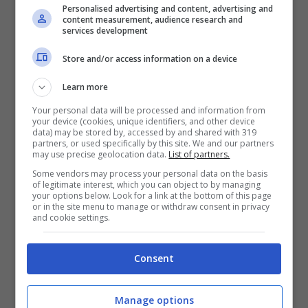
Personalised advertising and content, advertising and
content measurement, audience research and
fondamentale.
services development
Store and/or access information on a device
La squadra diviene, nel giro di alcune partite
(peccato perché si perdono punti
Learn more
importanti), meno frenetica e più equilibrata,
Your personal data will be processed and information from
your device (cookies, unique identifiers, and other device
il rientro di
Ferguson
e la collocazione di
data) may be stored by, accessed by and shared with 319
partners, or used specifically by this site. We and our partners
Odgaard
saranno determinanti. Il possesso
may use precise geolocation data.
List of partners.
palla è sempre alto (media 58,1%, terza nella
Some vendors may process your personal data on the basis
of legitimate interest, which you can object to by managing
specifica graduatoria), soprattutto con
your options below. Look for a link at the bottom of this page
or in the site menu to manage or withdraw consent in privacy
maggior costrutto, mettendo in condizione la
and cookie settings.
squadra di arginare meglio: meno ripartenze
Consent
subite (vedere il raffronto con quelle letali
subite da West Ham e Olympiakos), più
Manage options
solidità nei duelli difensivi (Beukema, Lucumí e