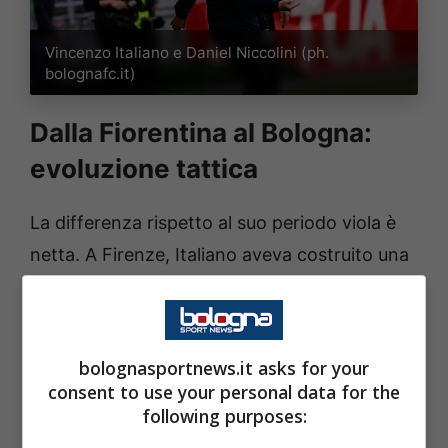
Vincenzo Italiano e Daniel Niccolini (ph.
bolognafc.it)
Dalla Fiorentina al Bologna:
evoluzione tattica
La differenza rispetto al suo periodo viola è
netta. A Firenze, Italiano aveva costruito una
squadra verticale, con grande spinta sulle
corsie, però spesso arruffona e vulnerabile
dietro. A
Bologna
ha aggiustato il tiro, vi
bolognasportnews.it asks for your
ricordate cosa si diceva all’annuncio dell’arrivo
consent to use your personal data for the
following purposes:
del nuovo allenatore? E qui il mister fa uno
step, a livello di maturità tattica,