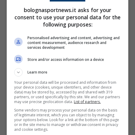
bolognasportnews.it asks for your
consent to use your personal data for the
Ha giocatori forti, Baroni ha
following purposes:
trovato la chiave per farli
Personalised advertising and content, advertising and
esprimere bene e ora c’è
content measurement, audience research and
services development
entusiasmo e fiducia.
Store and/or access information on a device
Quando arrivi qui
all’Olimpico è difficile
Learn more
perché i giocatori di livello
Your personal data will be processed and information from
your device (cookies, unique identifiers, and other device
hanno la personalità di
data) may be stored by, accessed by and shared with 319
partners, or used specifically by this site. We and our partners
guidare la squadra. Era già
may use precise geolocation data.
List of partners.
Some vendors may process your personal data on the basis
tosta in parità numerica
of legitimate interest, which you can object to by managing
your options below. Look for a link at the bottom of this page
figuriamoci con uno in
or in the site menu to manage or withdraw consent in privacy
and cookie settings.
meno. C’è ancora una vita