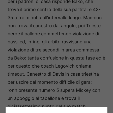
per i padroni di casa risponde Bako, che
trova il primo centro della sua partita: è 43-
35 a tre minuti dall’intervallo lungo. Mannion
non trova il canestro dall’angolo, poi Trieste
perde il pallone commettendo violazione di
passi ed, infine, gli arbitri ravvisano una
violazione di tre secondi in area commessa
da Bako: tanta confusione in questa fase ed è
per questo che coach Legovich chiama
timeout. Canestro di Davis in casa triestina
per uscire dal momento difficile di gara:
l’onnipresente numero 5 supera Mickey con
un appoggio al tabellone e trova il
diciassettesimo punto del suo match.