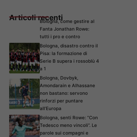
Articoli recenti
Bologna, come gestire al
Fanta Jonathan Rowe:
tutti i pro e contro
Bologna, disastro contro il
Pisa: la formazione di
Serie B supera i rossoblù 4
a 1
Bologna, Dovbyk,
Amondarain e Alhassane
non bastano: servono
rinforzi per puntare
all’Europa
Bologna, senti Rowe: “Con
Tedesco meno vincoli”. Le
parole sui compagni e