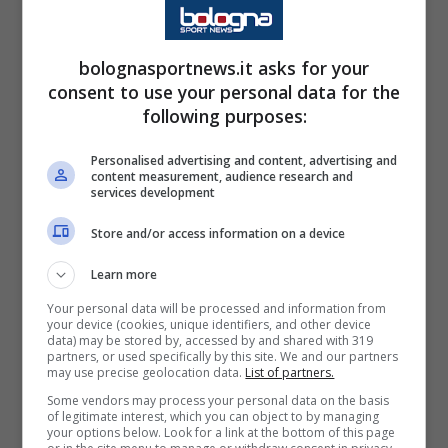
Stoppata di Spencer ai danni di Bako, ma i
biancorossi non ne approfittano, perdendo
bolognasportnews.it asks for your
palla a pochi secondi dall’inizio della loro
consent to use your personal data for the
azione offensiva. Cordinier si lancia verso il
following purposes:
ferro, cerca il fondo della retina in reverse,
Personalised advertising and content, advertising and
ma viene fermato fallosamente: 1/2 a
content measurement, audience research and
services development
cronometro fermo per lui. Ad otto secondi dal
termine del parziale arriva un 2/2 da parte di
Store and/or access information on a device
Gaines; Scariolo vuole vederci chiaro
Learn more
sull’ultima azione offensiva dei suoi e li
Your personal data will be processed and information from
richiama in panchina. Tripla di Mickey sulla
your device (cookies, unique identifiers, and other device
data) may be stored by, accessed by and shared with 319
sirena di fine quarto ed è 47-39 a metà
partners, or used specifically by this site. We and our partners
may use precise geolocation data.
List of partners.
partita.
Some vendors may process your personal data on the basis
of legitimate interest, which you can object to by managing
your options below. Look for a link at the bottom of this page