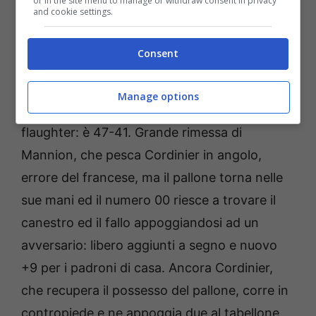
TERZO QUARTO
or in the site menu to manage or withdraw consent in privacy
and cookie settings.
Ad inizio ripresa sbaglia Davis dopo un fade-
Consent
away smarcante, ma la Virtus non riesce a
segnare e allora Pacher punisce con un
Manage options
ingresso in area condito da un morbido
flaughter: è 47-41. Grande rimessa di
Mannion, che pesca Cordinier in angolo,
errore del francese, ma il pallone torna nelle
sue mani ed il numero 00 riesce a trovare il
canestro ed il fallo appoggiandosi ad un
avversario: libero aggiunti a segno e nuovo
+9 per i padroni di casa. Ancora Cordinier,
che recupera il possesso del pallone, corre in
contropiede e ne appoggia due al tabellone,