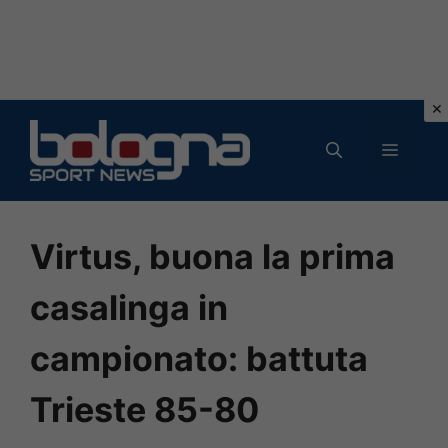
Vai
al
MENU
contenuto
Virtus, buona la prima
casalinga in
campionato: battuta
Trieste 85-80