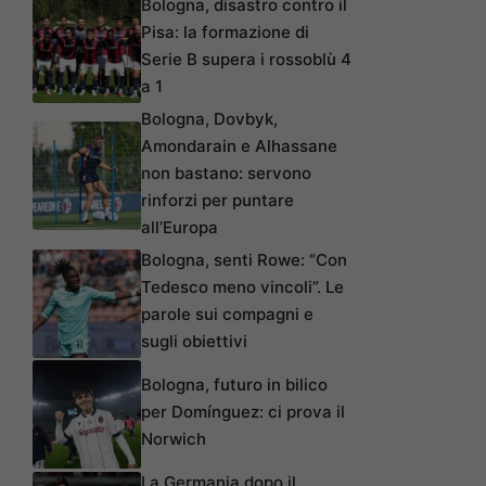
Bologna, disastro contro il
Pisa: la formazione di
Serie B supera i rossoblù 4
a 1
Bologna, Dovbyk,
Amondarain e Alhassane
non bastano: servono
rinforzi per puntare
all’Europa
Bologna, senti Rowe: “Con
Tedesco meno vincoli”. Le
parole sui compagni e
sugli obiettivi
Bologna, futuro in bilico
per Domínguez: ci prova il
Norwich
La Germania dopo il