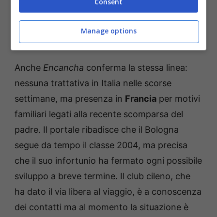
Consent
Niente blitz, ma l’interesse è
Manage options
reale
Anche
Encancha
conferma la stessa linea:
nessuna trattativa in Italia nelle scorse
settimane, ma presenza in
Francia
per motivi
familiari legati alla recente scomparsa del
padre. Il portale ribadisce che il Bologna
segue da tempo il classe 2004, ma precisa
che il suo infortunio ha fermato ogni possibile
sviluppo a breve termine. Il club cileno, che
ha dato il via libera al viaggio, è a conoscenza
dei contatti ma al momento la situazione è