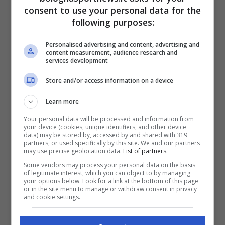
consent to use your personal data for the
Cruzado
, che ha raccolto fonti interne alla
following purposes:
società cilena per smentire le indiscrezioni su
una trattativa di
mercato
chiusa. Il portale
Personalised advertising and content, advertising and
content measurement, audience research and
conferma che l’offerta del
Bologna
esiste ed
services development
è sul tavolo da più di due mesi, ma non ci
Store and/or access information on a device
sono stati sviluppi recenti. Il viaggio in Europa
Learn more
di Gillier, che aveva alimentato le voci, è stato
Your personal data will be processed and information from
autorizzato e motivato da esigenze personali,
your device (cookies, unique identifiers, and other device
data) may be stored by, accessed by and shared with 319
non da contatti diretti con i felsinei. Inoltre,
partners, or used specifically by this site. We and our partners
may use precise geolocation data.
List of partners.
Punto Cruzado
rivela che sul tavolo del
Some vendors may process your personal data on the basis
portiere ci sono
due proposte distinte
: quella
of legitimate interest, which you can object to by managing
your options below. Look for a link at the bottom of this page
italiana e un tentativo di rinnovo da parte
or in the site menu to manage or withdraw consent in privacy
and cookie settings.
dell’Universidad Católica, attualmente fermo.
Nessuna decisione è stata ancora presa.