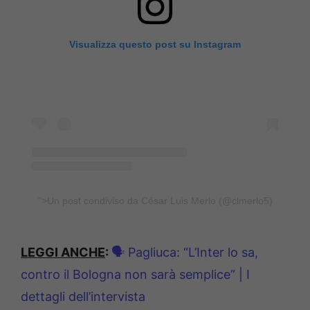
Visualizza questo post su Instagram
">Un post condiviso da César Luis Merlo (@clmerlo5)
LEGGI ANCHE
:
🗣️ Pagliuca: “L’Inter lo sa,
contro il Bologna non sarà semplice” | I
dettagli dell’intervista