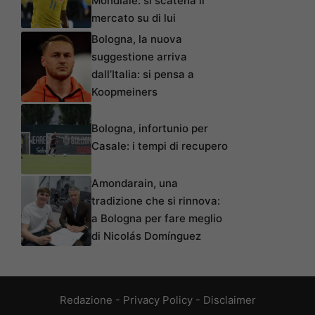
Mondiale: si scatena il
mercato su di lui
Bologna, la nuova
suggestione arriva
dall’Italia: si pensa a
Koopmeiners
Bologna, infortunio per
Casale: i tempi di recupero
Amondarain, una
tradizione che si rinnova:
a Bologna per fare meglio
di Nicolás Domínguez
Redazione
-
Privacy Policy
-
Disclaimer