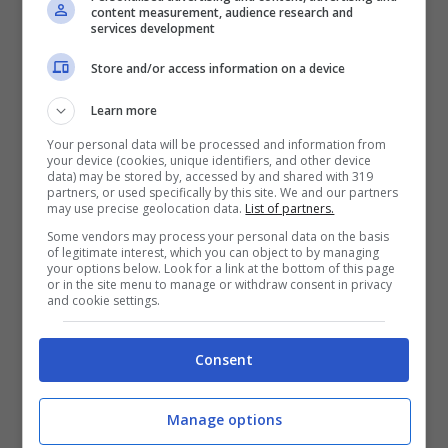
content measurement, audience research and
e un solo pareggio; la seconda nel 2021/22,
services development
nella quale raggiunsero gli ottavi di finale,
Store and/or access information on a device
tuttavia i risultati non bastarono per
Learn more
proseguire il cammino.
Your personal data will be processed and information from
your device (cookies, unique identifiers, and other device
Nella passata stagione il Lille concluse il
data) may be stored by, accessed by and shared with 319
partners, or used specifically by this site. We and our partners
campionato in quarta posizione,
may use precise geolocation data.
List of partners.
Some vendors may process your personal data on the basis
conquistando il pass per la nuova Champions
of legitimate interest, which you can object to by managing
your options below. Look for a link at the bottom of this page
League dopo la fase di qualificazione, dove
or in the site menu to manage or withdraw consent in privacy
and cookie settings.
affronterà, tra le altre, il
Bologna
al Dall’Ara.
Le probabili scelte di
Consent
formazione
Manage options