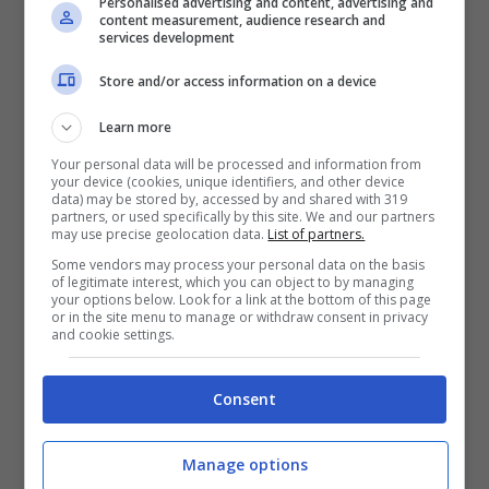
Personalised advertising and content, advertising and
content measurement, audience research and
Se uno non fosse ambizioso
services development
e non desiderasse fare
Store and/or access information on a device
passi in avanti, non ci
Learn more
sarebbe progresso.
Your personal data will be processed and information from
your device (cookies, unique identifiers, and other device
data) may be stored by, accessed by and shared with 319
partners, or used specifically by this site. We and our partners
may use precise geolocation data.
List of partners.
Sullo Shakhtar Donetsk
Some vendors may process your personal data on the basis
of legitimate interest, which you can object to by managing
your options below. Look for a link at the bottom of this page
or in the site menu to manage or withdraw consent in privacy
and cookie settings.
Lo
Shakhtar
è una squadra
un po’ ballerina. Nel senso
Consent
che ha alti e bassi, non è
continua nel rendimento. Fa
Manage options