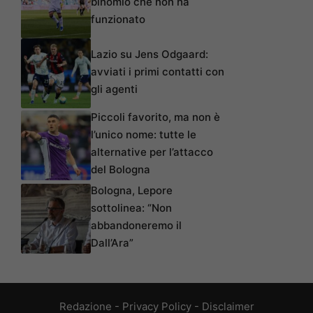
binomio che non ha
funzionato
Lazio su Jens Odgaard:
avviati i primi contatti con
gli agenti
Piccoli favorito, ma non è
l’unico nome: tutte le
alternative per l’attacco
del Bologna
Bologna, Lepore
sottolinea: “Non
abbandoneremo il
Dall’Ara”
Redazione
-
Privacy Policy
-
Disclaimer