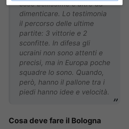
cose bellissime e altre da
dimenticare. Lo testimonia
il percorso delle ultime
partite: 3 vittorie e 2
sconfitte. In difesa gli
ucraini non sono attenti e
precisi, ma in Europa poche
squadre lo sono. Quando,
però, hanno il pallone tra i
piedi hanno idee e velocità.
Cosa deve fare il Bologna