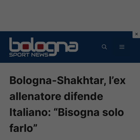
Vai
al
MENU
contenuto
Bologna-Shakhtar, l’ex
allenatore difende
Italiano: “Bisogna solo
farlo”