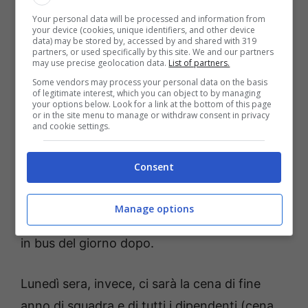
Your personal data will be processed and information from
your device (cookies, unique identifiers, and other device
data) may be stored by, accessed by and shared with 319
partners, or used specifically by this site. We and our partners
may use precise geolocation data.
List of partners.
Il programma del weekend
Some vendors may process your personal data on the basis
rossoblù
of legitimate interest, which you can object to by managing
your options below. Look for a link at the bottom of this page
or in the site menu to manage or withdraw consent in privacy
and cookie settings.
Un weekend che si prospetta glorioso per
tutti i tifosi rossoblù. Sabato alle 18, il Bologna
Consent
disputerà l’ultima partita casalinga dell’anno
contro il
Genoa
. Una prima passerella con la
Manage options
Coppa vinta con i propri tifosi prima del giro
in bus del giorno dopo.
Lunedì sera, invece, ci sarà la cena di fine
anno di squadra e di tutti i dipendenti (cena