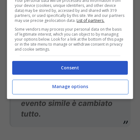
Your personal data will be processed and information from
your device (cookies, unique identifiers, and other device
Se interessa posso
data) may be stored by, accessed by and shared with 319
partners, or used specifically by this site. We and our partners
aggiungere le motivazioni. I
may use precise geolocation data.
List of partners.
costi e le regole per un
Some vendors may process your personal data on the basis
of legitimate interest, which you can object to by managing
maxi schermo in Piazza
your options below. Look for a link at the bottom of this page
or in the site menu to manage or withdraw consent in privacy
Maggiore sono le stesse di
and cookie settings.
un concerto con palco.
Consent
Dopo la morte di due
persone a Piazza San
Manage options
Carlo a Torino, per un
evento simile è cambiato
tutto.