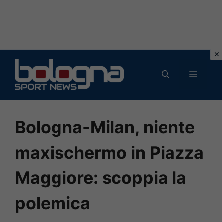
Vai
al
MENU
contenuto
Bologna-Milan, niente
maxischermo in Piazza
Maggiore: scoppia la
polemica