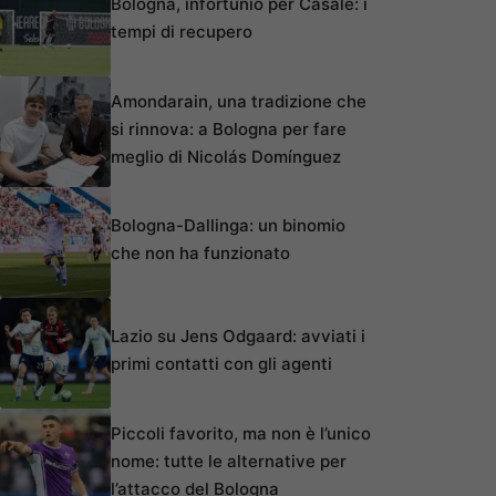
Bologna, infortunio per Casale: i
tempi di recupero
Amondarain, una tradizione che
si rinnova: a Bologna per fare
meglio di Nicolás Domínguez
Bologna-Dallinga: un binomio
che non ha funzionato
Lazio su Jens Odgaard: avviati i
primi contatti con gli agenti
Piccoli favorito, ma non è l’unico
nome: tutte le alternative per
l’attacco del Bologna