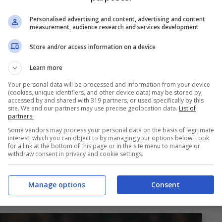
dettagli.
Personalised advertising and content, advertising and content
measurement, audience research and services development
tuazione
Store and/or access information on a device
le
Fanatik
, il
Bologna
vuole Sofyan
Amrabat
,
Learn more
ina,
nell’ultimo anno al
Fenerbahçe
. Il club turco
Your personal data will be processed and information from your device
(cookies, unique identifiers, and other device data) may be stored by,
atto obbligatorio all’inizio della scorsa stagione.
accessed by and shared with 319 partners, or used specifically by this
site. We and our partners may use precise geolocation data.
List of
fissato sui 12 milioni di euro.
partners.
Some vendors may process your personal data on the basis of legitimate
interest, which you can object to by managing your options below. Look
oglia il centrocampista ex
Manchester United
tra
for a link at the bottom of this page or in the site menu to manage or
withdraw consent in privacy and cookie settings.
lenato da Vincenzo
Italiano
, tra mille capricci, a
ovrebbe essere facilissima anche in virtù della
Manage options
Consent
ebbero piombati diversi club arabi.