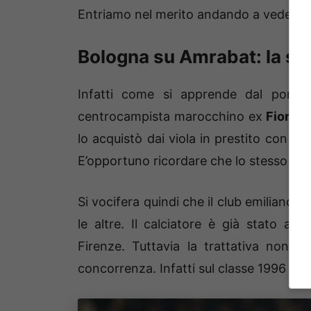
Entriamo nel merito andando a vedere i 
Bologna su Amrabat: la si
Infatti come si apprende dal porta
centrocampista marocchino ex
Fiorent
lo acquistò dai viola in prestito con risc
E’opportuno ricordare che lo stesso sarà 
Si vocifera quindi che il club emiliano v
le altre. Il calciatore è già stato al
Firenze. Tuttavia la trattativa non d
concorrenza. Infatti sul classe 1996 sar