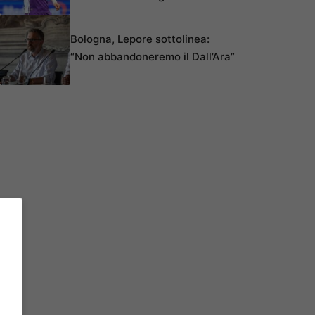
Bologna, Lepore sottolinea:
“Non abbandoneremo il Dall’Ara”