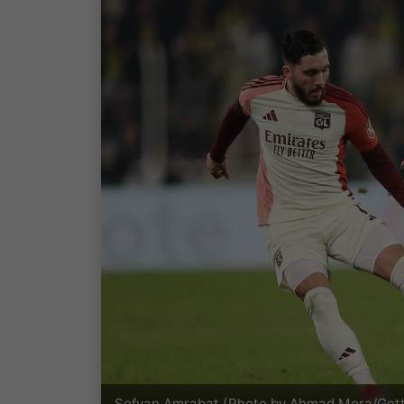
Sofyan Amrabat (Photo by Ahmad Mora/Gett