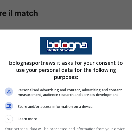
re il match
ché ho molti ragazzi giovani e ho
ararli. L’abbiamo preparata con
mai siamo abituati perché le
bolognasportnews.it asks for your consent to
use your personal data for the following
e e sempre meno, ma vedo che i
purposes:
ere positivamente a questi ritmi
Personalised advertising and content, advertising and content
rande partita. Abbiamo giocato
measurement, audience research and services development
lla in avanti. Volevamo questo:
Store and/or access information on a device
i faccia crescere e trarne
Learn more
sto mi rende contento e
Your personal data will be processed and information from your device