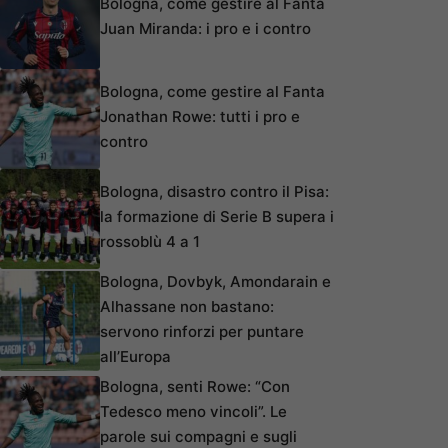
Bologna, come gestire al Fanta
Juan Miranda: i pro e i contro
Bologna, come gestire al Fanta
Jonathan Rowe: tutti i pro e
contro
Bologna, disastro contro il Pisa:
la formazione di Serie B supera i
rossoblù 4 a 1
Bologna, Dovbyk, Amondarain e
Alhassane non bastano:
servono rinforzi per puntare
all’Europa
Bologna, senti Rowe: “Con
Tedesco meno vincoli”. Le
parole sui compagni e sugli