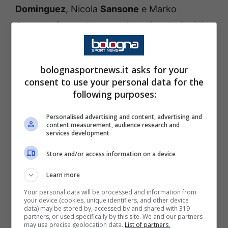
Dominguez
, Nicola
Sansone
e Marko
Arnautovic
non hanno evidenziato lesioni: i
giocatori rientreranno gradualmente in
gruppo nel prosieguo della settimana.
bolognasportnews.it asks for your
consent to use your personal data for the
following purposes:
Personalised advertising and content, advertising and
content measurement, audience research and
services development
Store and/or access information on a device
Learn more
Your personal data will be processed and information from
your device (cookies, unique identifiers, and other device
data) may be stored by, accessed by and shared with 319
LEGGI ANCHE: Bologna, ecco Iago Lozano: il
partners, or used specifically by this site. We and our partners
may use precise geolocation data.
List of partners.