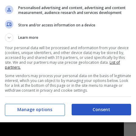
Personalised advertising and content, advertising and content
measurement, audience research and services development
Store and/or access information on a device
Learn more
Your personal data will be processed and information from your device
(cookies, unique identifiers, and other device data) may be stored by,
squadra ha svolto una seduta tattica con prove di
accessed by and shared with 319 partners, or used specifically by this
site. We and our partners may use precise geolocation data.
List of
lovic
.
partners.
Some vendors may process your personal data on the basis of legitimate
interest, which you can object to by managing your options below. Look
NDATA
for a link at the bottom of this page or in the site menu to manage or
withdraw consent in privacy and cookie settings.
Manage options
Consent