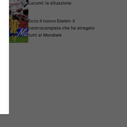
Lucumí: la situazione
Ecco il nuovo Essien: il
centrocampista che ha stregato
tutti al Mondiale