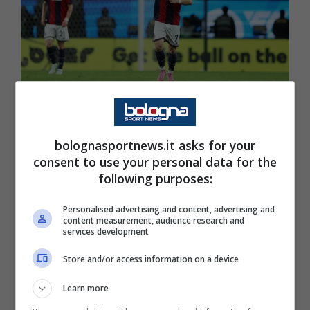
Bologna, quanti intrecci: tanti scenari
per un mercato imprevedibile
bolognasportnews.it asks for your
consent to use your personal data for the
18 Luglio 2026 - 17:55
following purposes:
Personalised advertising and content, advertising and
content measurement, audience research and
services development
Store and/or access information on a device
Learn more