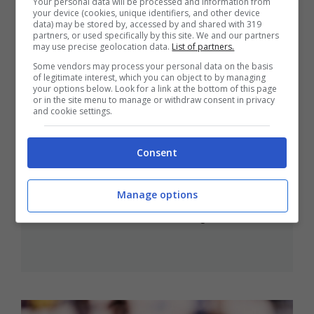
Your personal data will be processed and information from
your device (cookies, unique identifiers, and other device
data) may be stored by, accessed by and shared with 319
partners, or used specifically by this site. We and our partners
may use precise geolocation data.
List of partners.
Some vendors may process your personal data on the basis
of legitimate interest, which you can object to by managing
your options below. Look for a link at the bottom of this page
or in the site menu to manage or withdraw consent in privacy
and cookie settings.
Consent
Bologna, arriva Alhassane ma
rallenta Amondarain: spuntano le
alternative
Manage options
18 Luglio 2026 - 11:55