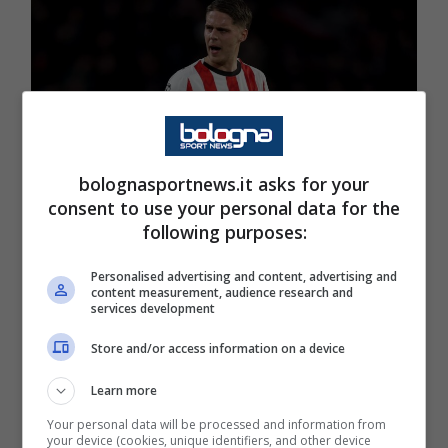
bolognasportnews.it asks for your
consent to use your personal data for the
following purposes:
Personalised advertising and content, advertising and
CALCIOMERCATO
content measurement, audience research and
services development
Il Bologna sfida l’Atalanta per
Store and/or access information on a device
Veerman: la situazione
Learn more
Your personal data will be processed and information from
your device (cookies, unique identifiers, and other device