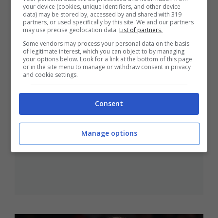
your device (cookies, unique identifiers, and other device
data) may be stored by, accessed by and shared with 319
partners, or used specifically by this site. We and our partners
may use precise geolocation data.
List of partners.
Some vendors may process your personal data on the basis
of legitimate interest, which you can object to by managing
your options below. Look for a link at the bottom of this page
or in the site menu to manage or withdraw consent in privacy
and cookie settings.
Consent
Boxing Day di fuoco: la Virtus sfida
l’Olympiakos
Manage options
25 Dicembre 2025 - 10:58