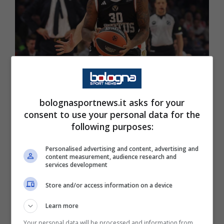
Virtus, il primo match dell’anno è il
Derby contro L’Olimpia Milano.
bolognasportnews.it asks for your
consent to use your personal data for the
1 Gennaio 2026 - 13:58
following purposes:
Personalised advertising and content, advertising and
content measurement, audience research and
services development
Store and/or access information on a device
Learn more
Your personal data will be processed and information from