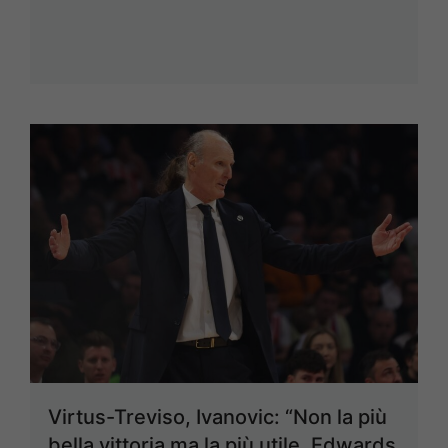
Virtus-Treviso, Ivanovic: “Non la più
bella vittoria ma la più utile, Edwards