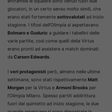
entrambe le squadre sono venuti fuori due
giocatori, in un certo senso molto simili, che
erano stati fortemente
sottovalutati
ad inizio
stagione. I tifosi dell’Olimpia si aspettavano
Bolmaro e Guduric
a guidare i tabellini delle
varie partite, così come quelli della Virtus
erano pronti ad assistere a match dominati
da
Carsen Edwa
rds
.
I
veri protagonisti
però, almeno nelle ultime
settimane, sono stati rispettivamente
Matt
Morgan
per la Virtus e
Armoni Brooks
per
l’Olimpia Milano. Spesso partiti addirittura
fuori dal quintetto ad inizio stagione, le due
guardie americane si sono dimostrate la