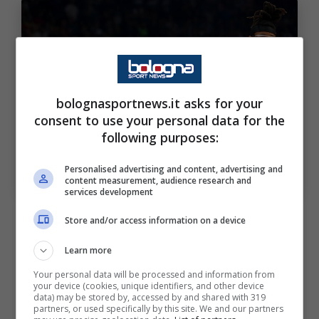
bolognasportnews.it asks for your
consent to use your personal data for the
following purposes:
Gli infortuni dimezzano le due squadre, chi si prenderà
Personalised advertising and content, advertising and
la scena? Bolognasportnews-via-Ansafoto
content measurement, audience research and
services development
Store and/or access information on a device
Learn more
Gli infortuni in questo momento non stanno
Your personal data will be processed and information from
dando una mano alle due superpotenze del
your device (cookies, unique identifiers, and other device
data) may be stored by, accessed by and shared with 319
campionato italiano. Per quanto riguarda la
partners, or used specifically by this site. We and our partners