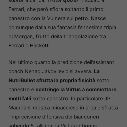
suona la carica. Trova spazio in squadra
Ferrari, che però sfiora soltanto il primo
canestro con la Vu nera sul petto. Nasce
comunque dalla sua fantasia l’ennesima tripla
di Morgan, frutto della triangolazione tra
Ferrari e Hackett.
Nell’ultimo quarto la predizione dell’assistant
coach Nenad Jakovljevic si avvera.
La
NutriBullet sfrutta la propria fisicità
sotto
canestro e
costringe la Virtus a commettere
molti falli
sotto canestro. In particolare JP
Macura si mostra minaccioso in area e sfrutta
l’imprecisione difensiva dei bianconeri
subendo 5 falli con la Virtus in bonus.