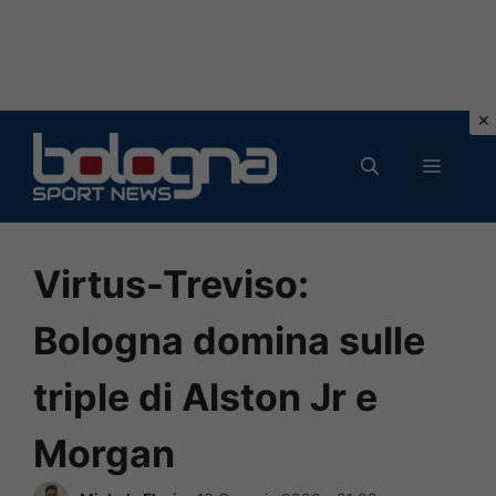
Vai
al
MENU
contenuto
Virtus-Treviso:
Bologna domina sulle
triple di Alston Jr e
Morgan