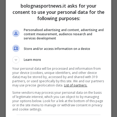
mostra particolarmente ispirato. Occasione
bolognasportnews.it asks for your
consent to use your personal data for the
per il debutto per il neoacquisto Francesco
following purposes:
Ferrari.
Personalised advertising and content, advertising and
content measurement, audience research and
Sul fronte Treviso, i biancoblu partono in
services development
salita in un match privo di emozioni da parte
Store and/or access information on a device
del reparto offensivo. Promosso sì e no lo
Learn more
statunitense
JP Macura
. Contro degli
sterili
Your personal data will be processed and information from
Abdur-Rahkman e Weber
, quest’ultimo
your device (cookies, unique identifiers, and other device
data) may be stored by, accessed by and shared with 319
annichilito da Morgan, la Virtus va negli
partners, or used specifically by this site. We and our partners
may use precise geolocation data.
List of partners.
spogliatoi con un vantaggio di +18.
Some vendors may process your personal data on the basis
of legitimate interest, which you can object to by managing
Secondo tempo: Treviso
your options below. Look for a link at the bottom of this page
or in the site menu to manage or withdraw consent in privacy
and cookie settings.
sfrutta la fisicità e si avvicina,