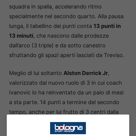
squadra in spalla, accelerando ritmo
specialmente nel secondo quarto. Alla pausa
lunga, il tabellino dei punti conta
13 punti in
13 minuti
, che nascono dalle prodezze
dall’arco (3 triple) e da sotto canestro
sfruttando gli spazi aperti lasciati da Treviso.
Meglio di lui soltanto
Alston Derrick Jr
,
valorizzato dal nuovo ruolo di 3 in cui coach
Ivanovic lo ha reinventato da un paio di mesi
a sta parte. 14 punti a termine del secondo
tempo, anche per lui frutto di 3 centri dalla
distanza. Lo statunitense a colloquio in più
occasioni con il tecnico montenegrino, si