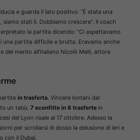
iducia e guarda il lato positivo: “È stata una
, siamo stati lì. Dobbiamo crescere”. Il coach
nterpretato la partita dicendo: “Ci aspettavamo
ri una partita difficile e brutta. Eravamo anche
 del merito all’italiano Nicolò Melli, attore
larme
partite
in trasferta
. Vincere lontani dal
to un tabù.
7 sconfitte in 8
trasferte
in
esi del Lyon risale al 17 ottobre. Adesso la
rni per scrollarsi di dosso la delusione di ieri e
o con il Dubai.