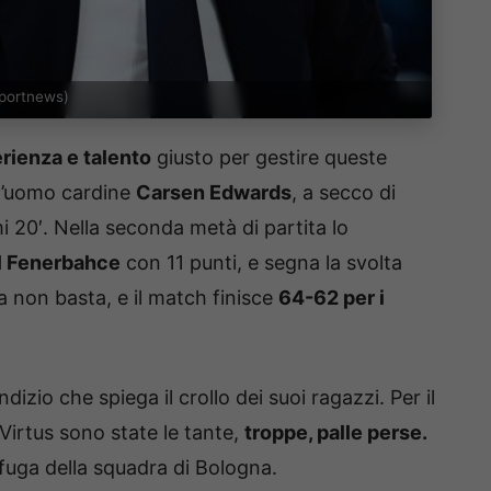
sportnews)
rienza e talento
giusto per gestire queste
 l’uomo cardine
Carsen Edwards
, a secco di
imi 20′. Nella seconda metà di partita lo
il Fenerbahce
con 11 punti, e segna la svolta
a non basta, e il match finisce
64-62 per i
dizio che spiega il crollo dei suoi ragazzi. Per il
irtus sono state le tante,
troppe, palle perse.
 fuga della squadra di Bologna.