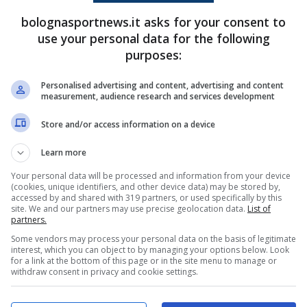
bolognasportnews.it asks for your consent to
by Francois Nel/Getty Images/via OneFootball –
use your personal data for the following
purposes:
k Melli
ci mette il suo, esaltandosi sul finale con
Personalised advertising and content, advertising and content
 a rimbalzo – che la Virtus ha sempre faticato a
measurement, audience research and services development
llo che fa uscire i turchi dal tunnel. Nonostante
Store and/or access information on a device
lo fa per di più la Virtus conquistando il primo
Learn more
a sul +1.
Your personal data will be processed and information from your device
(cookies, unique identifiers, and other device data) may be stored by,
a Virtus veloce e fluida che mette in difficoltà i
accessed by and shared with 319 partners, or used specifically by this
site. We and our partners may use precise geolocation data.
List of
ma che Ivanovic ha sempre dato in dote ai suoi
partners.
Some vendors may process your personal data on the basis of legitimate
 da parte di
Jallow
e
Pajola
(recuperato dal
interest, which you can object to by managing your options below. Look
for a link at the bottom of this page or in the site menu to manage or
onato) non sono bastati però nella seconda
withdraw consent in privacy and cookie settings.
Taylor e soprattutto Smailagic.