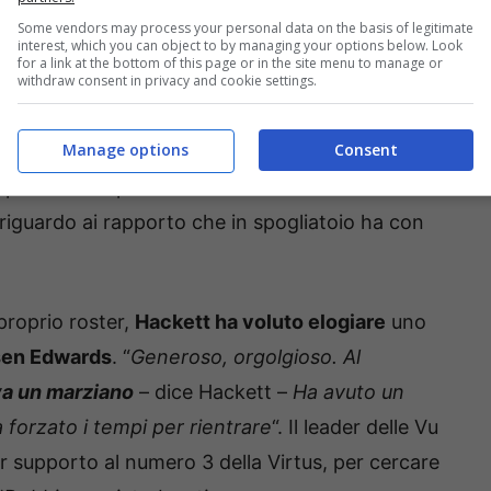
Some vendors may process your personal data on the basis of legitimate
interest, which you can object to by managing your options below. Look
for a link at the bottom of this page or in the site menu to manage or
withdraw consent in privacy and cookie settings.
ic mi intimidiva” (Ansa Foto – Bolognasportnews)
Manage options
Consent
stista classe 1987, che tra le tante esperienze ha
mpionati europei ed un mondiale con la casacca
i riguardo ai rapporto che in spogliatoio ha con
 proprio roster,
Hackett ha voluto elogiare
uno
sen Edwards
. “
Generoso, orgolgioso. Al
a un marziano
– dice Hackett –
Ha avuto un
 forzato i tempi per rientrare
“. Il leader delle Vu
 supporto al numero 3 della Virtus, per cercare