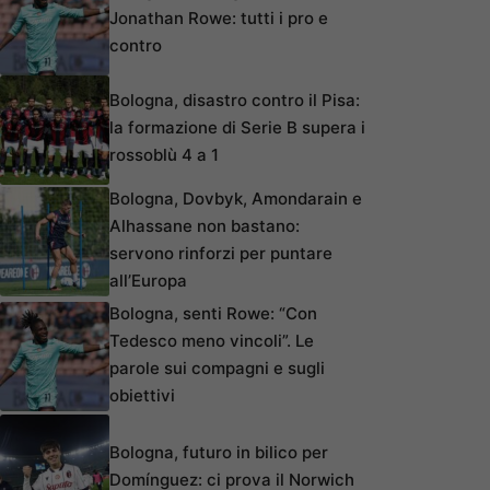
Jonathan Rowe: tutti i pro e
contro
Bologna, disastro contro il Pisa:
la formazione di Serie B supera i
rossoblù 4 a 1
Bologna, Dovbyk, Amondarain e
Alhassane non bastano:
servono rinforzi per puntare
all’Europa
Bologna, senti Rowe: “Con
Tedesco meno vincoli”. Le
parole sui compagni e sugli
obiettivi
Bologna, futuro in bilico per
Domínguez: ci prova il Norwich