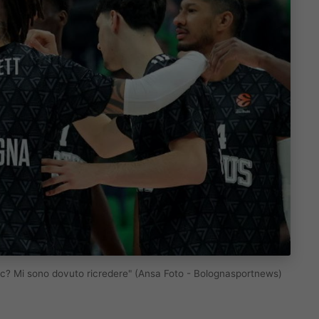
vic? Mi sono dovuto ricredere" (Ansa Foto - Bolognasportnews)