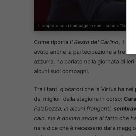
Il rapporto con i compagni e con il coach: “Ivanov
Come riporta
Il Resto del Carlino
, il ce
avuto anche la partecipazione a tre ca
azzurra, ha parlato nella giornata di ier
alcuni suoi compagni.
Tra i tanti giocatori che la Virtus ha nel
dei migliori della stagione in corso:
Car
PalaDozza, in alcuni frangenti,
sembrav
calo, ma è dovuto anche al fatto che ha
nere dice che è necessario dare maggior