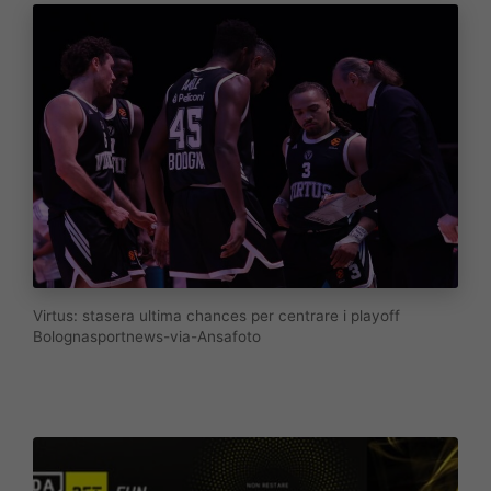
Virtus: stasera ultima chances per centrare i playoff
Bolognasportnews-via-Ansafoto