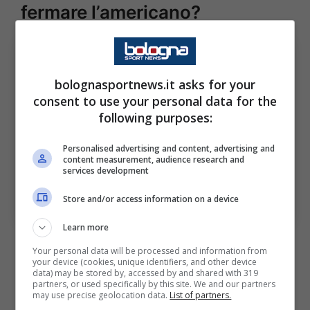
fermare l’americano?
bolognasportnews.it asks for your
consent to use your personal data for the
following purposes:
Personalised advertising and content, advertising and
content measurement, audience research and
services development
Mike James pronto a fare faville, riuscirà la Virtus a
Store and/or access information on a device
fermare l’americano? Bolognasportnews-via-Ansafoto
Learn more
Il pericolo maggiore sarà ovviamente l’ex
Mvp
Your personal data will be processed and information from
your device (cookies, unique identifiers, and other device
di Eurolega Mike James
, che quest’anno sta
data) may be stored by, accessed by and shared with 319
partners, or used specifically by this site. We and our partners
viaggiando a 16.6 punti di media e 6.5 assist.
may use precise geolocation data.
List of partners.
L’americano ha leggermente peggiorato le