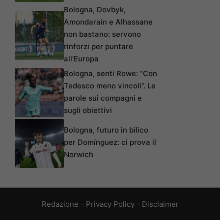
Bologna, Dovbyk,
Amondarain e Alhassane
non bastano: servono
rinforzi per puntare
all’Europa
Bologna, senti Rowe: “Con
Tedesco meno vincoli”. Le
parole sui compagni e
sugli obiettivi
Bologna, futuro in bilico
per Domínguez: ci prova il
Norwich
Redazione
-
Privacy Policy
-
Disclaimer