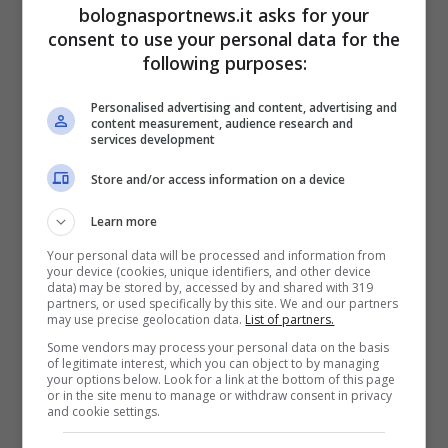
un po’ di fatica, bruciando da
cavallette
il
bolognasportnews.it asks for your
consent to use your personal data for the
prezioso vantaggio che da brave
formiche
following purposes:
avevano costruito nella prima metà di partita.
Ivanovic analizza questo fenomeno
Personalised advertising and content, advertising and
content measurement, audience research and
esprimendo la proprio filosofia sulla fatica nel
services development
basket: “
Quando parliamo di questo tipo di
Store and/or access information on a device
fatica è tutto mentale. Questa è la mia
Learn more
filosofia: se pensi di essere stanco, diventi
Your personal data will be processed and information from
stanco
“
.
your device (cookies, unique identifiers, and other device
data) may be stored by, accessed by and shared with 319
partners, or used specifically by this site. We and our partners
may use precise geolocation data.
List of partners.
Un ultimo commento è riservato alla
Some vendors may process your personal data on the basis
condizione del capocannoniere della passata
of legitimate interest, which you can object to by managing
your options below. Look for a link at the bottom of this page
EuroLega
Carsen Edwards
, uscito zoppicante
or in the site menu to manage or withdraw consent in privacy
and cookie settings.
all’ultimo minuto di gioco, ma poi visto