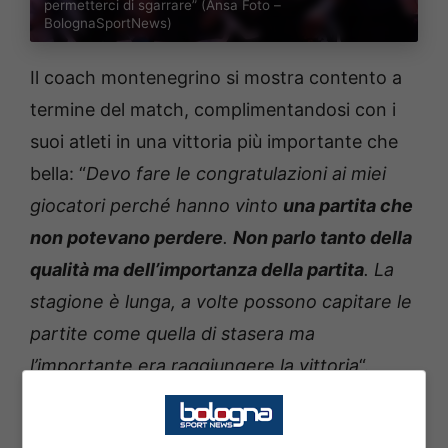
permetterci di sgarrare” (Ansa Foto –
BolognaSportNews)
Il coach montenegrino si mostra contento a
termine del match, complimentandosi con i
suoi atleti in una vittoria più importante che
bella: “
Devo fare le congratulazioni ai miei
giocatori perché hanno vinto
una partita che
non potevano perdere
.
Non parlo tanto della
qualità ma dell’importanza della partita
. La
stagione è lunga, a volte possono capitare le
partite come quella di stasera ma
l’importante era raggiungere la vittoria
“.
Le Vu nere nell’ultimo quarto hanno pagato