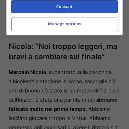
camminare normalmente mentre salutava i
Consent
tifosi: “
Oggi è ancora caldo. Anche io
spero
non sia niente di grave
. Non ho visto durante
Manage options
la partita cosa è successo.
Vedremo domani
“.
Nicola: “Noi troppo leggeri, ma
bravi a cambiare sul finale”
Marcelo Nicola
, subentrato sulla panchina
albiceleste a stagione in corso, raccoglie ciò
che di buono c’è stato in un match difficile sin
dall’inizio: “È stata una partita in cui
abbiamo
faticato molto nel primo tempo
. Abbiamo
lasciato giocare troppo la Virtus. Abbiamo
permesso agli avversari di avere il ritmo della