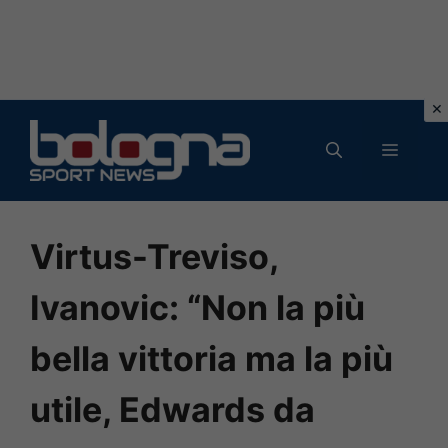
Vai
al
MENU
contenuto
Virtus-Treviso,
Ivanovic: “Non la più
bella vittoria ma la più
utile, Edwards da