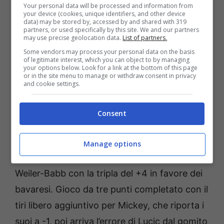
Your personal data will be processed and information from
riapertura di Rubit. Errore di Mickey da due,
your device (cookies, unique identifiers, and other device
data) may be stored by, accessed by and shared with 319
dall’altra parte Rubit si mette in post contro
partners, or used specifically by this site. We and our partners
may use precise geolocation data.
List of partners.
Lundberg, scarica per Hunter, ma Ojeleye gli
Some vendors may process your personal data on the basis
of legitimate interest, which you can object to by managing
soffia il pallone dalle mani e guadagna la
your options below. Look for a link at the bottom of this page
or in the site menu to manage or withdraw consent in privacy
rimessa in favore dei padroni di casa. Tripla di
and cookie settings.
Lundberg, che tira in faccia ad Hunter, ma
rispondono subito gli ospiti con Obst,
Consent
anch’egli dalla lunga distanza. Non riesce a
segnare Jaiteh, che non trova il gancio
Manage options
vincente da sotto le plance e allora punisce
Weiler-Babb con la tripla del +4 in favore dei
bavaresi. Gioco da tre punti completato con il
tiri libero aggiuntivo per Mickey, che riporta i
suoi a -1, poi arriva l’errore di Lucic dal gomito