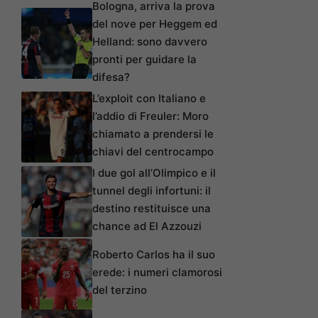
Bologna, arriva la prova
del nove per Heggem ed
Helland: sono davvero
pronti per guidare la
difesa?
L’exploit con Italiano e
l’addio di Freuler: Moro
chiamato a prendersi le
chiavi del centrocampo
I due gol all’Olimpico e il
tunnel degli infortuni: il
destino restituisce una
chance ad El Azzouzi
Roberto Carlos ha il suo
erede: i numeri clamorosi
del terzino