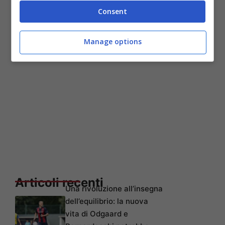
attorno ai 9-10 milioni.
Consent
Manage options
Articoli recenti
Una rivoluzione all’insegna
dell’equilibrio: la nuova
vita di Odgaard e