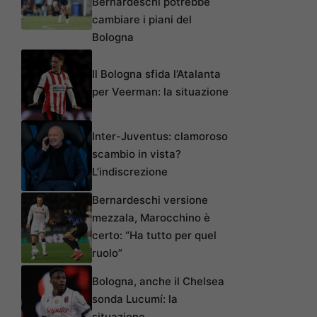
Bernardeschi potrebbe
cambiare i piani del
Bologna
Il Bologna sfida l’Atalanta
per Veerman: la situazione
Inter-Juventus: clamoroso
scambio in vista?
L’indiscrezione
Bernardeschi versione
mezzala, Marocchino è
certo: “Ha tutto per quel
ruolo”
Bologna, anche il Chelsea
sonda Lucumí: la
situazione