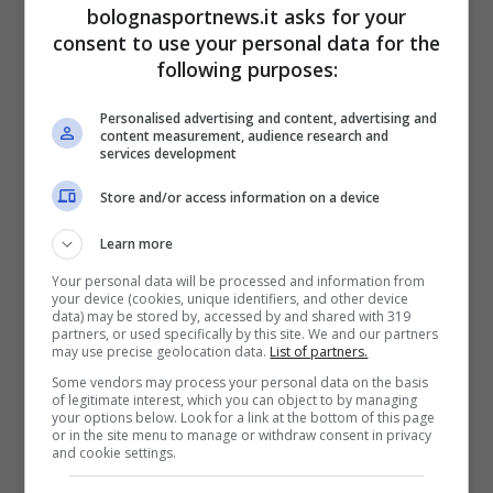
bolognasportnews.it asks for your
Il
Bologna
oltre a
Eder
, continua a monitorare
consent to use your personal data for the
following purposes:
il mercato degli attaccanti. Il club rossoblù,
secondo il
Corriere dello Sport
, l'idea
Personalised advertising and content, advertising and
content measurement, audience research and
continua ad essere Andrea
Favilli
ma nelle
services development
ultime ore é avanzata l'ipotesi che fra i
Store and/or access information on a device
papabili potrebbe rientrare
Learn more
Giovanni
Simeone
. Tuttavia il presidente del
Your personal data will be processed and information from
Cagliari Tommaso Giulini, visto lo stato di
your device (cookies, unique identifiers, and other device
data) may be stored by, accessed by and shared with 319
forma del Cholito potrebbe chiedere una cifra
partners, or used specifically by this site. We and our partners
may use precise geolocation data.
List of partners.
superiore ai 15 milioni di euro, budget forse
Some vendors may process your personal data on the basis
un po’ troppo alto per il club felsineo. Favilli
of legitimate interest, which you can object to by managing
your options below. Look for a link at the bottom of this page
ha invece un prezzo più abbordabile: le
or in the site menu to manage or withdraw consent in privacy
and cookie settings.
richieste di Enrico Preziosi si aggiornato