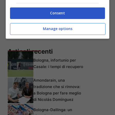
Consent
Manage options
Articoli recenti
Bologna, infortunio per
Casale: i tempi di recupero
Amondarain, una
tradizione che si rinnova:
a Bologna per fare meglio
di Nicolás Domínguez
Bologna-Dallinga: un