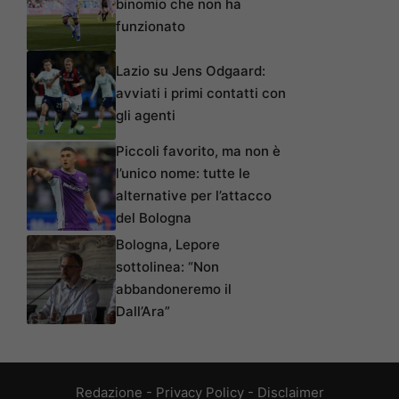
binomio che non ha
funzionato
Lazio su Jens Odgaard:
avviati i primi contatti con
gli agenti
Piccoli favorito, ma non è
l’unico nome: tutte le
alternative per l’attacco
del Bologna
Bologna, Lepore
sottolinea: “Non
abbandoneremo il
Dall’Ara”
Redazione
-
Privacy Policy
-
Disclaimer