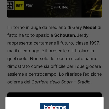
Il ritorno in auge da mediano di Gary
Medel
di
fatto ha tolto spazio a
Schouten.
Jerdy
rappresenta certamene il futuro, classe 1997,
ma il cileno oggi è il presente e il titolare in
quel ruolo. Non solo, le recenti uscite hanno
dimostrato come sia difficile per i due giocare
assieme a centrocampo. Lo riferisce l’edizione
odierna del
Corriere dello Sport – Stadio
.