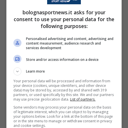
bolognasportnews.it asks for your
consent to use your personal data for the
following purposes:
Personalised advertising and content, advertising and
content measurement, audience research and
services development
LEGGI ANCHE
:
Di Vaio: “Vogliamo alzare il
Store and/or access information on a device
livello, non faremo acquisti tanto per fare.
Learn more
Thiago Motta si è buttato sul lavoro
Your personal data will be processed and information from
acquistando credibilità ed ottenendo risultati”
your device (cookies, unique identifiers, and other device
data) may be stored by, accessed by and shared with 319
partners, or used specifically by this site. We and our partners
may use precise geolocation data.
List of partners.
Some vendors may process your personal data on the basis
of legitimate interest, which you can object to by managing
your options below. Look for a link at the bottom of this page
or in the site menu to manage or withdraw consent in privacy
and cookie settings.