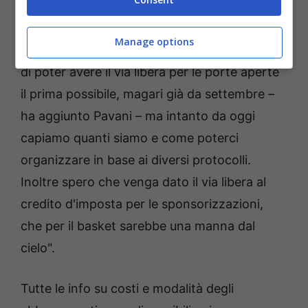
Bisogna fare di necessità virtù di fronte alle
tante incognite che attendono non solo la
Manage options
Fortitudo ma tutto il basket italiano. "Io spero
di poter avere il via libera per le porte aperte
il prima possibile, magari già da settembre –
ha aggiunto Pavani – ma intanto da oggi
capiamo quanti siamo e come poterci
organizzare in base ai diversi protocolli.
Inoltre spero che venga dato il via libera al
credito d'imposta per le sponsorizzazioni,
che per il basket sarebbe una manna dal
cielo".
Tutte le info su costi e modalità degli