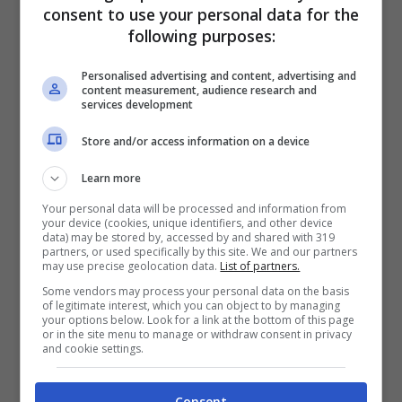
Cambiano, Francesco Bossio, Pavani ha
consent to use your personal data for the
following purposes:
illustrato la modalità scelta dalla società e
dall'istituto di credito per i tifosi: "In questi
Personalised advertising and content, advertising and
content measurement, audience research and
mesi abbiamo lavorato duramente per
services development
trovare una soluzione per il futuro. E la
Store and/or access information on a device
soluzione è una scheda ricaricabile, un
Learn more
servizio gratuito per il tifoso, una carta conto
Your personal data will be processed and information from
che permette sia di entrare a palazzo ma
your device (cookies, unique identifiers, and other device
data) may be stored by, accessed by and shared with 319
anche di pagare altri servizi". Nella testa di
partners, or used specifically by this site. We and our partners
may use precise geolocation data.
List of partners.
Fortitudo e Banca Cambiano c'è anche l'idea
Some vendors may process your personal data on the basis
di avviare una serie di convenzioni con locali
of legitimate interest, which you can object to by managing
your options below. Look for a link at the bottom of this page
e ristoranti per creare un sistema di
or in the site menu to manage or withdraw consent in privacy
and cookie settings.
fidelizzazione.
Consent