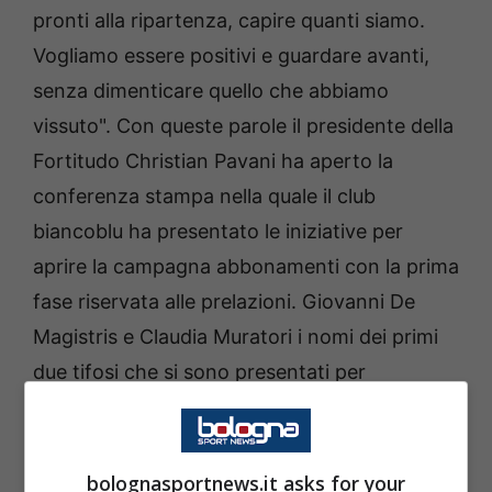
pronti alla ripartenza, capire quanti siamo.
Vogliamo essere positivi e guardare avanti,
senza dimenticare quello che abbiamo
vissuto". Con queste parole il presidente della
Fortitudo Christian Pavani ha aperto la
conferenza stampa nella quale il club
biancoblu ha presentato le iniziative per
aprire la campagna abbonamenti con la prima
fase riservata alle prelazioni. Giovanni De
Magistris e Claudia Muratori i nomi dei primi
due tifosi che si sono presentati per
esercitare l’opzione di rinnovo.
Con accanto il direttore generale di Banca
bolognasportnews.it asks for your