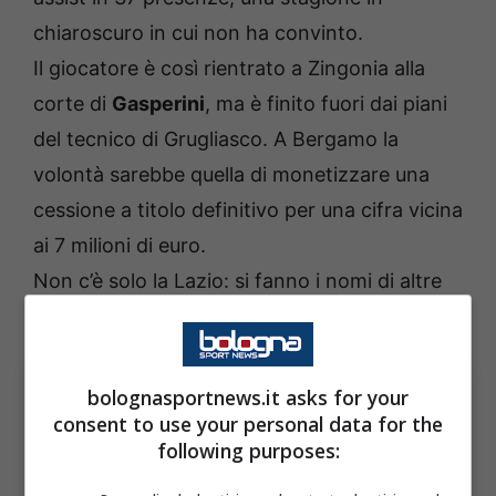
chiaroscuro in cui non ha convinto.
Il giocatore è così rientrato a Zingonia alla
corte di
Gasperini
, ma è finito fuori dai piani
del tecnico di Grugliasco. A Bergamo la
volontà sarebbe quella di monetizzare una
cessione a titolo definitivo per una cifra vicina
ai 7 milioni di euro.
Non c’è solo la Lazio: si fanno i nomi di altre
due squadre di Serie A.
bolognasportnews.it asks for your
consent to use your personal data for the
following purposes: