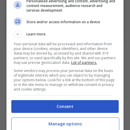
Personalised advertising and content, advertising and
content measurement, audience research and
services development
Store and/or access information on a device
Nicolò Cambiaghi esulta con Razvan Marin (ph.
Image Sport)
Learn more
Your personal data will be processed and information from
your device (cookies, unique identifiers, and other device
L’asta per il giocatore: secondo
data) may be stored by, accessed by and shared with 319
partners, or used specifically by this site. We and our partners
Di Marzio il Bologna è avanti
may use precise geolocation data.
List of partners.
Some vendors may process your personal data on the basis
of legitimate interest, which you can object to by managing
Su Cambiaghi sarebbe poi vivo
your options below. Look for a link at the bottom of this page
or in the site menu to manage or withdraw consent in privacy
l’interessamento della neopromossa
Como
.
and cookie settings.
Per il ritorno in categoria i Lariani sarebbero
felici di affidare le chiavi dell’attacco a una
Consent
seconda punta in grado di supportare con
molti assist il nuovo acquisto
Andrea Belotti
.
Manage options