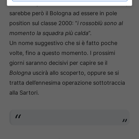
Stando a quanto afferma
Gianluca Di Marzio
,
sarebbe però il Bologna ad essere in pole
position sul classe 2000: “
i rossoblù sono al
momento la squadra più calda
”.
Un nome suggestivo che si è fatto poche
volte, fino a questo momento. I prossimi
giorni saranno decisivi per capire se il
Bologna
uscirà allo scoperto, oppure se si
tratta dell’ennesima operazione sottotraccia
alla Sartori.