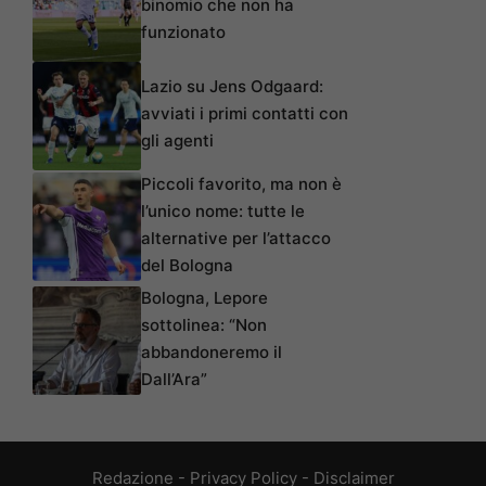
binomio che non ha
funzionato
Lazio su Jens Odgaard:
avviati i primi contatti con
gli agenti
Piccoli favorito, ma non è
l’unico nome: tutte le
alternative per l’attacco
del Bologna
Bologna, Lepore
sottolinea: “Non
abbandoneremo il
Dall’Ara”
Redazione
-
Privacy Policy
-
Disclaimer