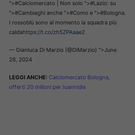
">#Calciomercato | Non solo
">#Lazio: su
">#Cambiaghi anche
">#Como e
">#Bologna.
I rossoblù sono al momento la squadra più
calda
https://t.co/zh5ZPAaae2
— Gianluca Di Marzio (@DiMarzio)
">June
28, 2024
LEGGI ANCHE:
Calciomercato Bologna,
offerti 20 milioni per Ioannidis