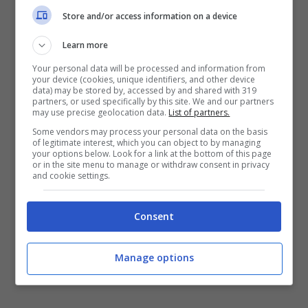
illustrati dettagli, prezzi e modalità della
Store and/or access information on a device
Campagna Abbonamenti 2020/21, che partirà
Learn more
al termine della conferenza stessa (verso le
Your personal data will be processed and information from
your device (cookies, unique identifiers, and other device
ore 12:00), con una prima fase riservata
data) may be stored by, accessed by and shared with 319
partners, or used specifically by this site. We and our partners
all’opzione sul rinnovo della tessera per gli
may use precise geolocation data.
List of partners.
abbonati della stagione 2019/20.
Some vendors may process your personal data on the basis
of legitimate interest, which you can object to by managing
your options below. Look for a link at the bottom of this page
or in the site menu to manage or withdraw consent in privacy
and cookie settings.
Consent
Manage options