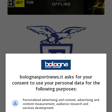
bolognasportnews.it asks for your
consent to use your personal data for the
following purposes:
Fortitudo Pallacanestro comunica che giovedì
Personalised advertising and content, advertising and
2 luglio alle ore 11:00, a casa Fortitudo (via
content measurement, audience research and
services development
Andrea Costa 15, Castel Maggiore), saranno