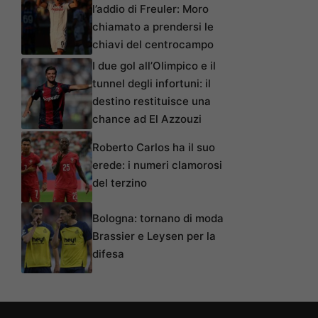
l’addio di Freuler: Moro
chiamato a prendersi le
chiavi del centrocampo
I due gol all’Olimpico e il
tunnel degli infortuni: il
destino restituisce una
chance ad El Azzouzi
Roberto Carlos ha il suo
erede: i numeri clamorosi
del terzino
Bologna: tornano di moda
Brassier e Leysen per la
difesa