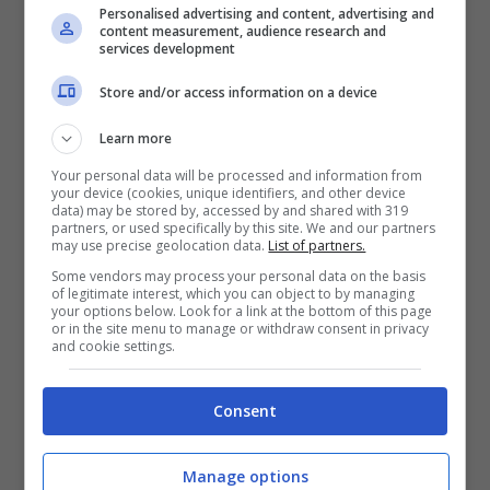
Personalised advertising and content, advertising and
content measurement, audience research and
inevitabilmente ha pagato dazio sotto rete
services development
venendo doppiata nel conto dei muri (14-7). Il
Store and/or access information on a device
miglior marcatore bolognese è stato ancora
Spagnol
con 18 punti, seguito da Dalmonte a
Learn more
14 e Maretti a 13 ma dall’altra parte Stabrawa
Your personal data will be processed and information from
your device (cookies, unique identifiers, and other device
(24) e Gozzo (22) hanno fatto molto meglio.
data) may be stored by, accessed by and shared with 319
partners, or used specifically by this site. We and our partners
may use precise geolocation data.
List of partners.
Ecco il pensiero di coach
Generali
: “Abbiamo
Some vendors may process your personal data on the basis
of legitimate interest, which you can object to by managing
mostrato un bel gioco durante i primi due set.
your options below. Look for a link at the bottom of this page
or in the site menu to manage or withdraw consent in privacy
Siamo stati aggressivi con il servizio e
and cookie settings.
ordinati con il sistema muro e difesa e questo
Consent
ha pagato. Siamo stati bravi a sprecare poco
e ad aggredirli in tutti i fondamentali.
Manage options
Purtroppo poi siamo calati un po’ fisicamente.