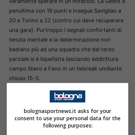
veramente sperare in un miracolo. La Geetit è
penultima con 16 punti e insegue Savigliao a
20 e Torino a 22 (contro cui deve recuperare
una gara). Purtroppo i segnali confortanti di
tenuta mentale e la determinazione non
bastano più ad una squadra che dal terzo
parziale si è liquefatta lasciando addirittura
campo libero a Fano in un tiebreak umiliante
chiuso 15-3.
La Geetit è riuscita a pareggiare l’aggressività
al servizio con 8 ace per parte ma non ha
bolognasportnews.it asks for your
messo sotto scacco la ricezione di Fano
consent to use your personal data for the
following purposes:
quanto invece ha subito il servizio avversario
(68% contro 41% il dato finale) mentre