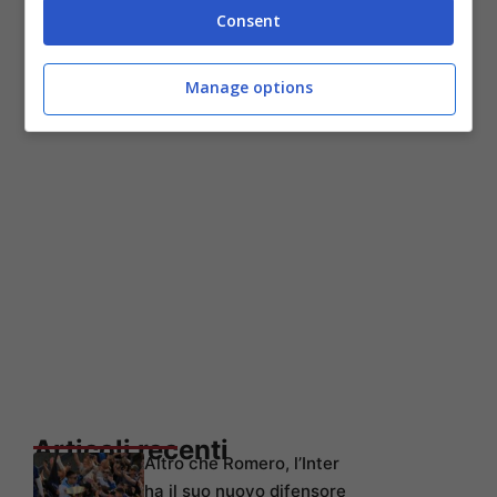
settembre, al PalaSavena, contro la San
Consent
Giobbe Chiusi.
Manage options
Articoli recenti
Altro che Romero, l’Inter
ha il suo nuovo difensore