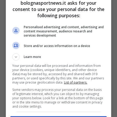
bolognasportnews.it asks for your
quinta stagione consecutiva per Matteo con
consent to use your personal data for the
la maglia della Effe. In quello che vorrà essere
following purposes:
anche il suo, personale, campionato del
Personalised advertising and content, advertising and
riscatto, Fantinelli andrà, pertanto, a ricoprire
content measurement, audience research and
services development
un ruolo di grande responsabilità, a maggior
ragione per un Club nel quale si è cresciuti fin
Store and/or access information on a device
dal settore giovanile, sostenendone da
Learn more
sempre i colori biancoblu. La Fortitudo, ora,
Your personal data will be processed and information from
your device (cookies, unique identifiers, and other device
potrà beneficiare del grande temperamento,
data) may be stored by, accessed by and shared with 319
partners, or used specifically by this site. We and our partners
dello spirito di sacrificio e della grinta del
may use precise geolocation data.
List of partners.
‘Fante’ anche in questa nuova, prestigiosa
Some vendors may process your personal data on the basis
of legitimate interest, which you can object to by managing
veste. Fantinelli debutterà da capitano della
your options below. Look for a link at the bottom of this page
or in the site menu to manage or withdraw consent in privacy
Fortitudo in occasione del match di
and cookie settings.
Supercoppa LNP previsto per sabato 10