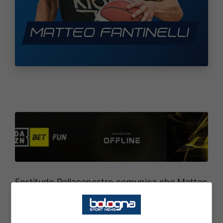
Fortitudo Pallacanestro comunica che Matteo
Fantinelli sarà il nuovo capitano della prima
squadra. Quella che sta per iniziare sarà la