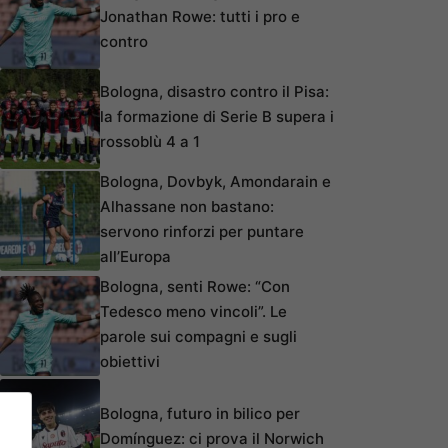
Jonathan Rowe: tutti i pro e
contro
Bologna, disastro contro il Pisa:
la formazione di Serie B supera i
rossoblù 4 a 1
Bologna, Dovbyk, Amondarain e
Alhassane non bastano:
servono rinforzi per puntare
all’Europa
Bologna, senti Rowe: “Con
Tedesco meno vincoli”. Le
parole sui compagni e sugli
obiettivi
Bologna, futuro in bilico per
Domínguez: ci prova il Norwich