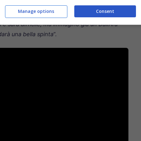
 e ho più occasioni che posso sfruttare. Quando
Manage options
Consent
ava davanti, è stato un grande maestro, da lui
 e sarà difficile, ma immagino già un Dall’Ara
darà una bella spinta
”.