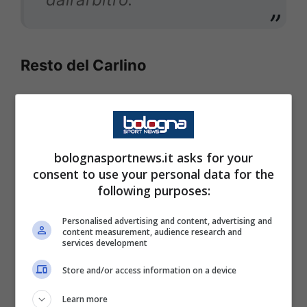
Resto del Carlino
Ne combina una più di
Bertoldo e tutte nella
bolognasportnews.it asks for your
consent to use your personal data for the
stessa direzione. La mano
following purposes:
di Beukema da cui nasce il
penalty dell’1-0 è figlia del
Personalised advertising and content, advertising and
content measurement, audience research and
services development
‘Varismo’ più sfrenato:
l’olandese non snatura il
Store and/or access information on a device
movimento del braccio per
Learn more