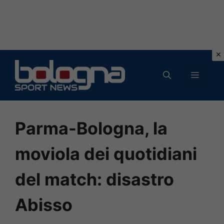
Vai
al
MENU
contenuto
Parma-Bologna, la
moviola dei quotidiani
del match: disastro
Abisso