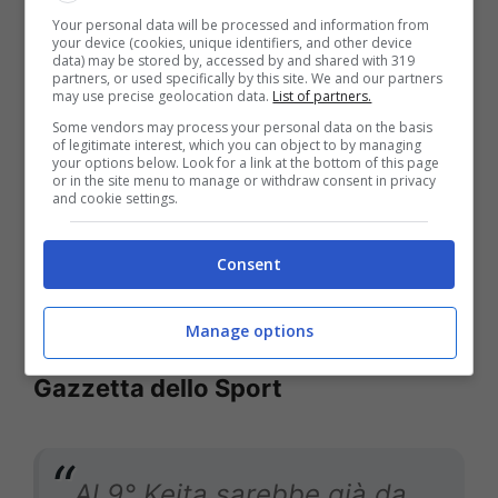
intercettare il pallone.
Your personal data will be processed and information from
your device (cookies, unique identifiers, and other device
L’errore più grave lo
data) may be stored by, accessed by and shared with 319
partners, or used specifically by this site. We and our partners
commette al 64° quando
may use precise geolocation data.
List of partners.
ignora il fallo di Cancellieri
Some vendors may process your personal data on the basis
of legitimate interest, which you can object to by managing
su Cambiaghi: intervento
your options below. Look for a link at the bottom of this page
or in the site menu to manage or withdraw consent in privacy
and cookie settings.
da secondo giallo. Breve
pausa di riflessione e scena
Consent
muta: imperdonabile.
Manage options
Gazzetta dello Sport
Al 9° Keita sarebbe già da