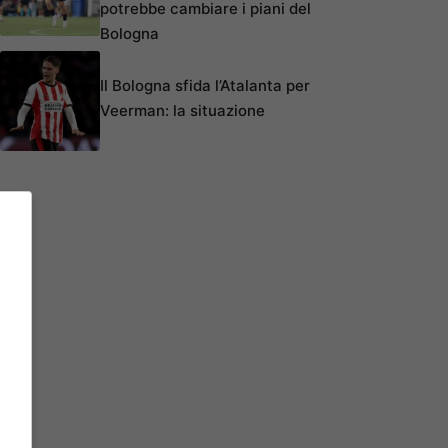
potrebbe cambiare i piani del
Bologna
Il Bologna sfida l’Atalanta per
Veerman: la situazione