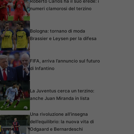
Roberto Carlos ha il suo erede: i
numeri clamorosi del terzino
Bologna: tornano di moda
Brassier e Leysen per la difesa
FIFA, arriva l’annuncio sul futuro
di Infantino
La Juventus cerca un terzino:
anche Juan Miranda in lista
Una rivoluzione all’insegna
dell’equilibrio: la nuova vita di
Odgaard e Bernardeschi