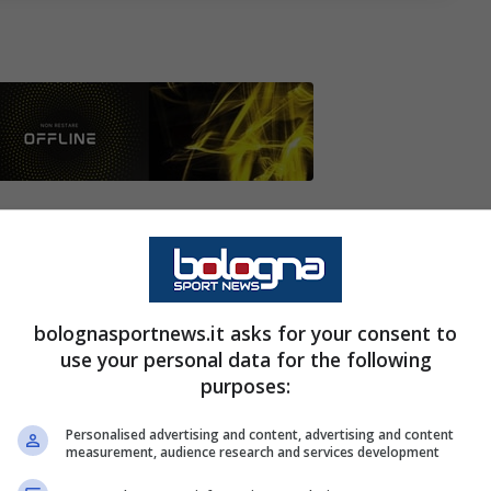
Club di Castenaso, a
Bologna
, è andato un scena
ccessivo evento benefico. All’
Illumia Padel Cup
rie A che hanno parlato della grande stagione del
o la maglia della Nazionale nel 2006 e ha voluto
bolognasportnews.it asks for your consent to
use your personal data for the following
soblù e sull’Europeo che sta disputando
Riccardo
purposes:
Zaccardo raccolte dal Corriere di Bologna.
Personalised advertising and content, advertising and content
measurement, audience research and services development