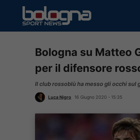
Vai
al
contenuto
Bologna su Matteo G
per il difensore ros
Il club rossoblù ha messo gli occhi su
Luca Nigro
16 Giugno 2020 - 15:35