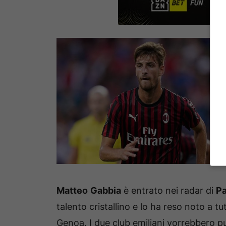
Matteo
Gabbia
è entrato nei radar di
P
talento cristallino e lo ha reso noto a tut
Genoa. I due club emiliani vorrebbero pu