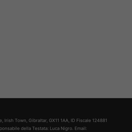
ce, Irish Town, Gibraltar, GX11 1AA, ID Fiscale 124881
ponsabile della Testata: Luca Nigro. Email: