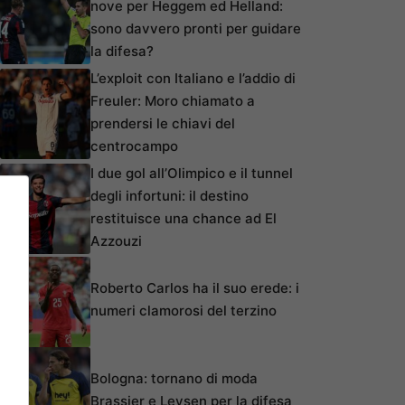
nove per Heggem ed Helland:
sono davvero pronti per guidare
la difesa?
L’exploit con Italiano e l’addio di
Freuler: Moro chiamato a
prendersi le chiavi del
centrocampo
I due gol all’Olimpico e il tunnel
degli infortuni: il destino
restituisce una chance ad El
Azzouzi
Roberto Carlos ha il suo erede: i
numeri clamorosi del terzino
Bologna: tornano di moda
Brassier e Leysen per la difesa