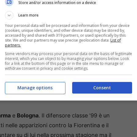
Store and/or access information on a device
Learn more
Your personal data will be processed and information from your device
(cookies, unique identifiers, and other device data) may be stored by,
accessed by and shared with 319 partners, or used specifically by this
site. We and our partners may use precise geolocation data.
List of
partners.
Some vendors may process your personal data on the basis of legitimate
interest, which you can object to by managing your options below. Look
for a link at the bottom of this page or in the site menu to manage or
withdraw consent in privacy and cookie settings.
Manage options
Consent
arma
e
Bologna
. Il difensore classe '99 è un
ti nelle apparizioni contro la Fiorentina e il
ntare su di lui nella prossima stagione ma il