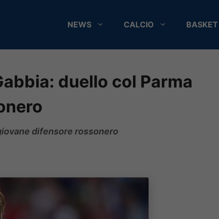
NEWS
CALCIO
BASKET
abbia: duello col Parma
sonero
l giovane difensore rossonero