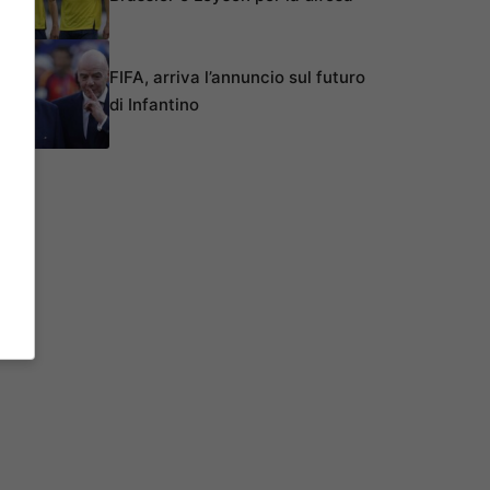
FIFA, arriva l’annuncio sul futuro
di Infantino