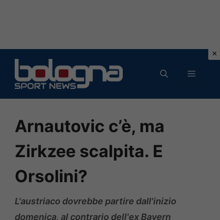
Vai
al
MENU
contenuto
Arnautovic c’è, ma
Zirkzee scalpita. E
Orsolini?
L'austriaco dovrebbe partire dall'inizio
domenica, al contrario dell'ex Bayern