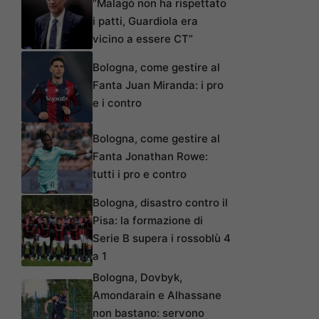
“Malagò non ha rispettato
i patti, Guardiola era
vicino a essere CT”
Bologna, come gestire al
Fanta Juan Miranda: i pro
e i contro
Bologna, come gestire al
Fanta Jonathan Rowe:
tutti i pro e contro
Bologna, disastro contro il
Pisa: la formazione di
Serie B supera i rossoblù 4
a 1
Bologna, Dovbyk,
Amondarain e Alhassane
non bastano: servono