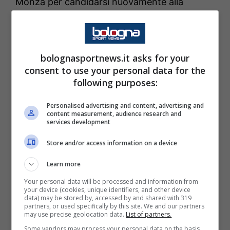
Monza per candidarsi nuovamente alla
titolarità in fascia. Lo riferisce l’edizione
odierna del
Resto del Carlino
.
bolognasportnews.it asks for your
consent to use your personal data for the
following purposes:
Personalised advertising and content, advertising and
content measurement, audience research and
services development
Store and/or access information on a device
Learn more
Your personal data will be processed and information from
LEGGI ANCHE
:
Il peso ritrovato della
your device (cookies, unique identifiers, and other device
data) may be stored by, accessed by and shared with 319
panchina. Orsolini c’è
partners, or used specifically by this site. We and our partners
may use precise geolocation data.
List of partners.
Some vendors may process your personal data on the basis