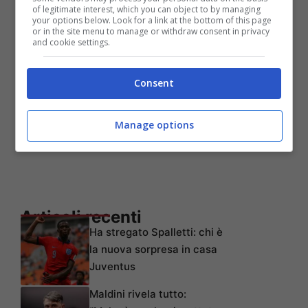
of legitimate interest, which you can object to by managing
your options below. Look for a link at the bottom of this page
or in the site menu to manage or withdraw consent in privacy
and cookie settings.
Consent
Manage options
Articoli recenti
Ha stregato Spalletti: chi è
la nuova sorpresa in casa
Juventus
Maldini rivela tutto: