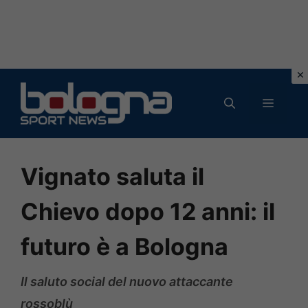
Vai
al
MENU
contenuto
Vignato saluta il
Chievo dopo 12 anni: il
futuro è a Bologna
Il saluto social del nuovo attaccante
rossoblù