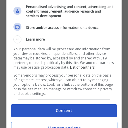
back
decoration:none; width:100%;"
Personalised advertising and content, advertising and
target="_blank">Visualizza questo post su
groun
content measurement, audience research and
Instagram
services development
d:#FF
Store and/or access information on a device
FFFF;
line-
Learn more
heigh
Your personal data will be processed and information from
your device (cookies, unique identifiers, and other device
t:0;
data) may be stored by, accessed by and shared with 319
partners, or used specifically by this site. We and our partners
paddi
may use precise geolocation data.
List of partners.
ng:0
Some vendors may process your personal data on the basis
of legitimate interest, which you can object to by managing
0;
your options below. Look for a link at the bottom of this page
or in the site menu to manage or withdraw consent in privacy
" style=" color:#000; font-
text-
and cookie settings.
family:Arial,sans-serif; font-size:14px;
align:
font-style:normal; font-weight:normal;
cente
Consent
line-height:17px; text-decoration:none;
r;
word-wrap:break-word;"
Manage options