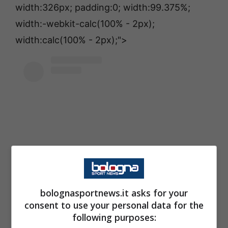
width:326px; padding:0; width:99.375%;
width:-webkit-calc(100% - 2px);
width:calc(100% - 2px);">
"
bolognasportnews.it asks for your
style
consent to use your personal data for the
="
" style=" background:#FFFFFF; line-height:0;
following purposes:
padding:0 0; text-align:center; text-