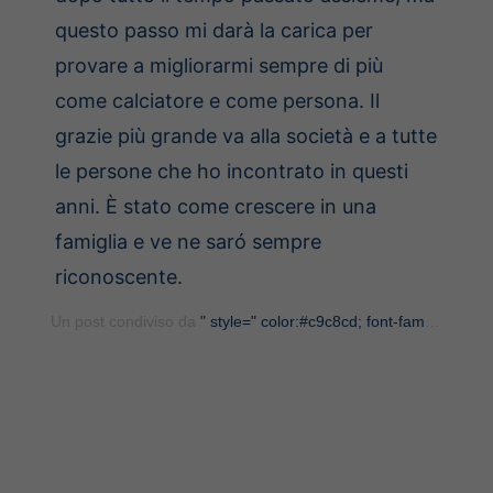
questo passo mi darà la carica per
provare a migliorarmi sempre di più
come calciatore e come persona. Il
grazie più grande va alla società e a tutte
le persone che ho incontrato in questi
anni. È stato come crescere in una
famiglia e ve ne saró sempre
riconoscente.
Un post condiviso da
" style=" color:#c9c8cd; font-family:Arial,sans-serif; font-size:14px; font-style:normal; font-weight:normal; line-height:17px;" target="_blank"> Emanuel Vignato ️