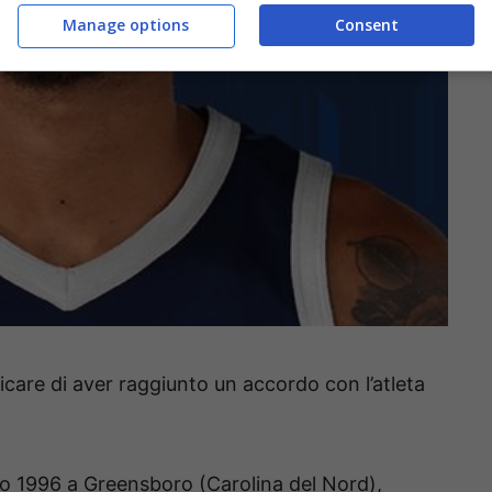
Manage options
Consent
icare di aver raggiunto un accordo con l’atleta
io 1996 a Greensboro (Carolina del Nord),