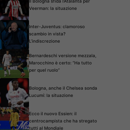
Il Bologna sfida l’Atalanta per
Veerman: la situazione
Inter-Juventus: clamoroso
scambio in vista?
L’indiscrezione
Bernardeschi versione mezzala,
Marocchino è certo: “Ha tutto
per quel ruolo”
Bologna, anche il Chelsea sonda
Lucumí: la situazione
Ecco il nuovo Essien: il
centrocampista che ha stregato
tutti al Mondiale