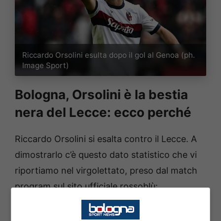
Riccardo Orsolini esulta dopo il gol al Genoa (ph.
Image Sport)
Bologna, Orsolini è la bestia
nera del Lecce: ecco perché
Riccardo Orsolini si esalta contro il Lecce. A
dimostrarlo c’è questo dato statistico che vi
riportiamo nel virgolettato, preso dal match
program sul sito ufficiale rossoblù: