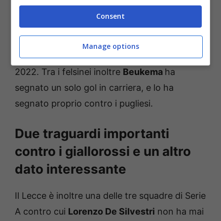
Consent
Va anche segnalato inoltre che
Orsolini
– se
dovesse segnare – potrebbe siglare la terza
Manage options
rete in tre gare e non succedeva dal gennaio
2022. Tra i felsinei inoltre
Beukema
ha
segnato un solo gol in carriera, e lo ha
segnato proprio contro i pugliesi.
Due traguardi importanti
contro i giallorossi e un altro
dato interessante
Il Lecce è inoltre una delle tre squadre di Serie
A contro cui
Lorenzo De Silvestri
non ha mai