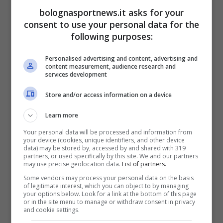
Riccardo Orsolini ha
bolognasportnews.it asks for your
consent to use your personal data for the
realizzato quattro gol
following purposes:
contro il Lecce in Serie A:
Personalised advertising and content, advertising and
solo contro l’Empoli ha
content measurement, audience research and
services development
fatto meglio (cinque) nel
Store and/or access information on a device
massimo campionato; due
delle sue tre marcature
Learn more
multiple nella
Your personal data will be processed and information from
your device (cookies, unique identifiers, and other device
competizione, infatti, sono
data) may be stored by, accessed by and shared with 319
partners, or used specifically by this site. We and our partners
arrivate contro i pugliesi
may use precise geolocation data.
List of partners.
Some vendors may process your personal data on the basis
(doppietta il 22 dicembre
of legitimate interest, which you can object to by managing
your options below. Look for a link at the bottom of this page
2019 e l’11 febbraio 2024).
or in the site menu to manage or withdraw consent in privacy
and cookie settings.