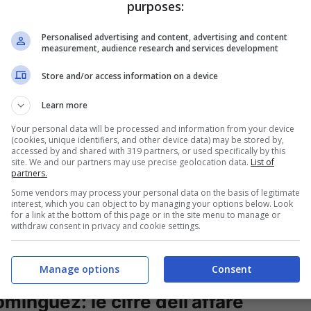
purposes:
 dopo una lunga telenovela con il Tolosa che
Personalised advertising and content, advertising and content
measurement, audience research and services development
ichieste, il Bologna ha deciso di cambiare
Store and/or access information on a device
di Vincenzo Italiano necessita di un altro
l’edizione odierna del Corriere dello Sport –
Learn more
logna per tre difensori dalla Serie A. Si tratta di
Your personal data will be processed and information from your device
(cookies, unique identifiers, and other device data) may be stored by,
 Walukievicz dell’Empoli. Due soluzioni low-
accessed by and shared with 319 partners, or used specifically by this
site. We and our partners may use precise geolocation data.
List of
costare Logan Costa. Giovanni Sartori ha
partners.
 i due centrali, precisamente lo scorso sabato
Some vendors may process your personal data on the basis of legitimate
interest, which you can object to by managing your options below. Look
ultimo nome sul quale il Bologna ha messo gli
for a link at the bottom of this page or in the site menu to manage or
withdraw consent in privacy and cookie settings.
 del Genoa, centrale classe 2002 che ha giocato
s.
Manage options
Consent
inguez: le cifre dell’affare