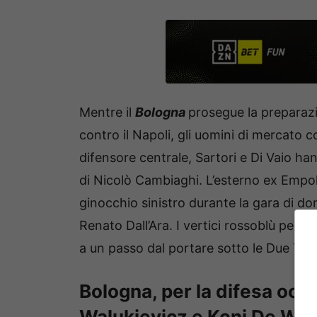
Mentre il
Bologna
prosegue la preparazi
contro il Napoli, gli uomini di mercato c
difensore centrale, Sartori e Di Vaio han
di Nicolò Cambiaghi. L’esterno ex Empoli
ginocchio sinistro durante la gara di do
Renato Dall’Ara. I vertici rossoblù però
a un passo dal portare sotto le Due Tor
Bologna, per la difesa occ
Walukievicz e Koni De Win