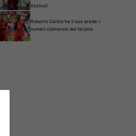
Azzouzi
Roberto Carlos ha il suo erede: i
numeri clamorosi del terzino