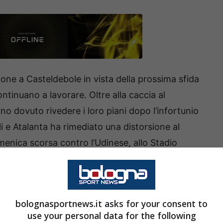
one a Casteldebole in vista della prossima sfida
ontinuano a lavorare. Oltre alla caccia al
no dovuto rivedere i loro piani dopo l’infortunio
 e Atalanta ha rimediato una distorsione al
menica scorsa contro l’Udinese, allo Stadio
, si sono fatti trovare pronti come sempre e sono
ri un nuovo giovane attaccante.
hi su Andrea Carboni, Sebastian
bolognasportnews.it asks for your consent to
use your personal data for the following
ter