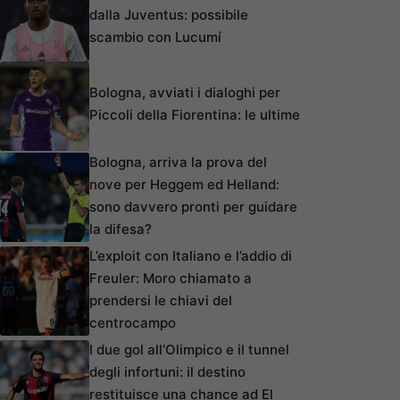
dalla Juventus: possibile
scambio con Lucumí
Bologna, avviati i dialoghi per
Piccoli della Fiorentina: le ultime
Bologna, arriva la prova del
nove per Heggem ed Helland:
sono davvero pronti per guidare
la difesa?
L’exploit con Italiano e l’addio di
Freuler: Moro chiamato a
prendersi le chiavi del
centrocampo
I due gol all’Olimpico e il tunnel
degli infortuni: il destino
restituisce una chance ad El