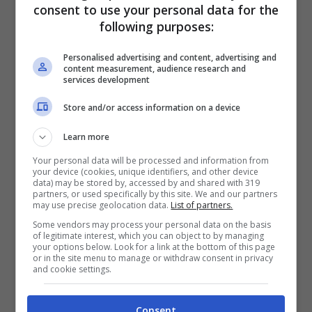
quest’anno dovrà guadagnarsi il posto ogni
consent to use your personal data for the
following purposes:
giorno in allenamento
”.
Personalised advertising and content, advertising and
content measurement, audience research and
Ora per
Orsolini
si apre dunque un nuovo
services development
capitolo, in cui la concorrenza nel suo ruolo è
Store and/or access information on a device
folta, ma allo stesso tempo in cui sa il modo
per guadagnarsi il posto da titolare e stupire,
Learn more
sapendo come con l’arrivo del nuovo ct della
Your personal data will be processed and information from
your device (cookies, unique identifiers, and other device
Nazionale
, gli occhi possono essere anche su
data) may be stored by, accessed by and shared with 319
partners, or used specifically by this site. We and our partners
di lui.
may use precise geolocation data.
List of partners.
Some vendors may process your personal data on the basis
of legitimate interest, which you can object to by managing
your options below. Look for a link at the bottom of this page
or in the site menu to manage or withdraw consent in privacy
and cookie settings.
Consent