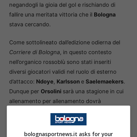
negandogli la gioia del gol e rischiando di
fallire una meritata vittoria che il
Bologna
stava cercando.
Come sottolineato dall’edizione odierna del
Corriere di Bologna
, in questo contesto
nell’organico rossoblù sono stati inseriti
diversi giocatori validi nel ruolo di esterno
d’attacco:
Ndoye
,
Karlsson
e
Saelemaekers
.
Dunque per
Orsolini
sarà una stagione in cui
allenamento per allenamento dovrà
dimostrare di meritarsi la maglia da titolare,
come preventivato da
Motta
in conferenza
stampa: “
Voglio di più da Riccardo, che
bolognasportnews.it asks for your