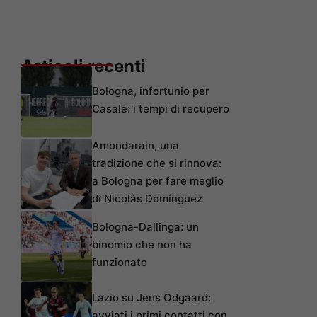
Articoli recenti
Bologna, infortunio per
Casale: i tempi di recupero
Amondarain, una
tradizione che si rinnova:
a Bologna per fare meglio
di Nicolás Domínguez
Bologna-Dallinga: un
binomio che non ha
funzionato
Lazio su Jens Odgaard:
avviati i primi contatti con