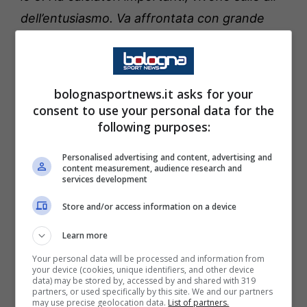
dell’entusiasmo. Va affrontata con grande
umiltà, spirito di sacrificio e unità. Dobbiamo
ritrovarci a fare le prestazioni che in passato
abbiamo fatto contro le grandi. Non
bolognasportnews.it asks for your
dobbiamo smarrirci per un episodio negativo.
consent to use your personal data for the
following purposes:
Devo mettere in campo i calciatori che
stanno meglio anche in base al fatto che
Personalised advertising and content, advertising and
content measurement, audience research and
giocheremo partite ravvicinate
”.
services development
Store and/or access information on a device
Su
Henderson
: “
Può essere importante, in
queste partite sarà sicuramente utile. Lo
Learn more
avrei messo con il
Sassuolo
, poi sono stato
Your personal data will be processed and information from
your device (cookies, unique identifiers, and other device
costretto a cambiare
Parisi
. Lui può essere
data) may be stored by, accessed by and shared with 319
partners, or used specifically by this site. We and our partners
utile in più ruoli
”.
may use precise geolocation data.
List of partners.