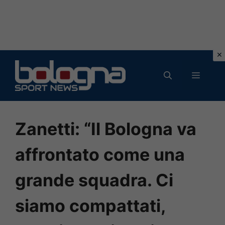
Vai
al
MENU
contenuto
Zanetti: “Il Bologna va
affrontato come una
grande squadra. Ci
siamo compattati,