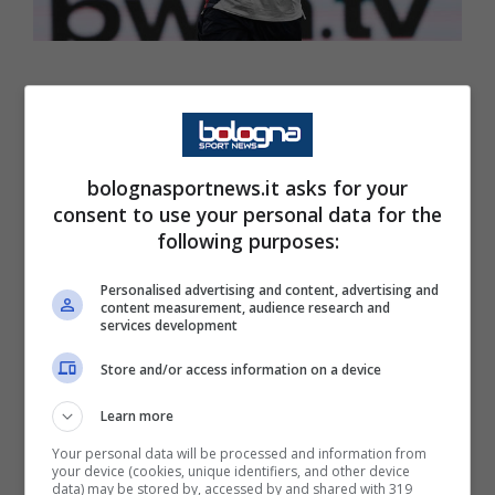
Luigi
Sorrentino
agente di Musa
Barrow
, in
un'intervista a
Radio Punto Nuovo
riportata
da
Spazio Napoli,
ha parlato della trattativa
bolognasportnews.it asks for your
del suo assistito avuta la scorsa stagione col
consent to use your personal data for the
following purposes:
Napoli e della storia dell'attaccante
gambiano:
"La storia di Barrow è diversa da
Personalised advertising and content, advertising and
content measurement, audience research and
quella di Juwara. Lui viene da una buona
services development
famiglia del Gambia, non ha mai patito fame
Store and/or access information on a device
o altro, ma ha sempre avuto voglia di giocare
a calcio. La sua peripezia è stata un’altra:
Learn more
quella di ottenere il visto per venire in Italia.
Your personal data will be processed and information from
your device (cookies, unique identifiers, and other device
A volte capita che in due mesi riesci ad
data) may be stored by, accessed by and shared with 319