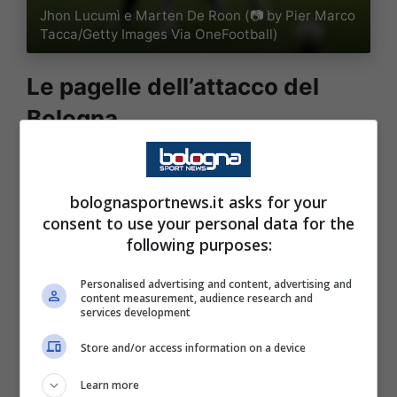
Jhon Lucumì e Marten De Roon (📷 by Pier Marco
Tacca/Getty Images Via OneFootball)
Le pagelle dell’attacco del
Bologna
Riccardo Orsolini 5
bolognasportnews.it asks for your
Soffre Zappacosta e non lo segue
consent to use your personal data for the
following purposes:
praticamente mai quando l’esterno
nerazzurro attacca. In avanti si vede negli
Personalised advertising and content, advertising and
content measurement, audience research and
ultimi dieci minuti del primo tempo.
services development
Francamente troppo poco. Esce alla fine del
Store and/or access information on a device
primo tempo.
Learn more