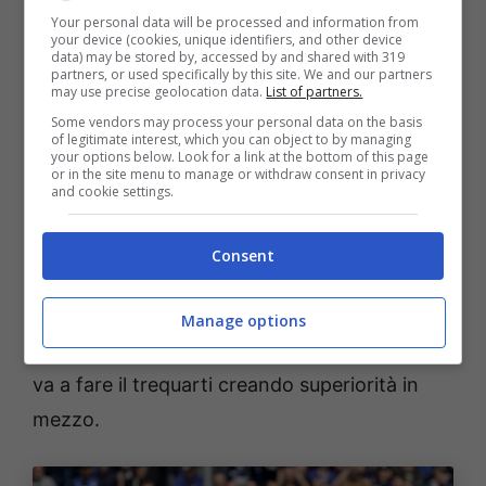
Thijs Dallinga 5
Your personal data will be processed and information from
your device (cookies, unique identifiers, and other device
data) may be stored by, accessed by and shared with 319
partners, or used specifically by this site. We and our partners
Hien e Djimsiti non lo lasciano respirare e lui
may use precise geolocation data.
List of partners.
non vede quasi mai la palla.
Some vendors may process your personal data on the basis
of legitimate interest, which you can object to by managing
your options below. Look for a link at the bottom of this page
or in the site menu to manage or withdraw consent in privacy
Dan Ndoye 6,5
and cookie settings.
Il migliore dei suoi. Impegna Carnesecchi al
Consent
mezzo miracolo, svaria su tutto il fronte
d’attacco e nel secondo tempo è quello che
Manage options
crea sempre qualcosa. Con l’uscita di Fabbian
va a fare il trequarti creando superiorità in
mezzo.