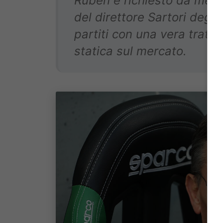
Ruben è richiesto da mezz
del direttore Sartori deg
partiti con una vera tratt
statica sul mercato.