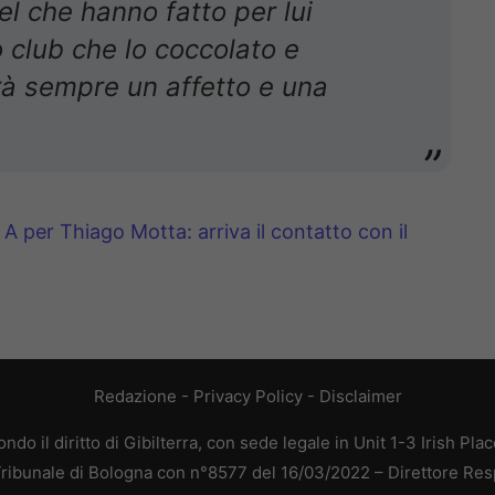
l che hanno fatto per lui
 club che lo coccolato e
rà sempre un affetto e una
e A per Thiago Motta: arriva il contatto con il
Redazione
-
Privacy Policy
-
Disclaimer
do il diritto di Gibilterra, con sede legale in Unit 1-3 Irish Pla
 Tribunale di Bologna con n°8577 del 16/03/2022 – Direttore Res