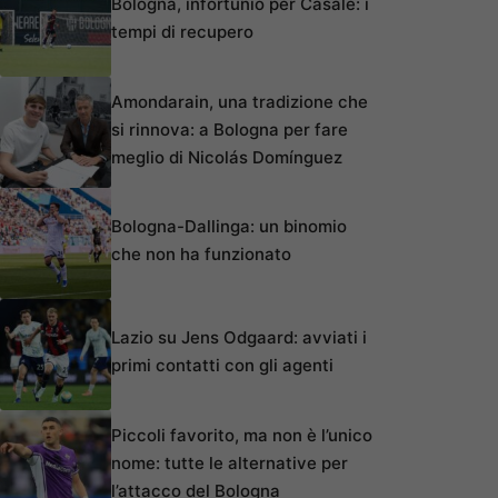
Bologna, infortunio per Casale: i
tempi di recupero
Amondarain, una tradizione che
si rinnova: a Bologna per fare
meglio di Nicolás Domínguez
Bologna-Dallinga: un binomio
che non ha funzionato
Lazio su Jens Odgaard: avviati i
primi contatti con gli agenti
Piccoli favorito, ma non è l’unico
nome: tutte le alternative per
l’attacco del Bologna