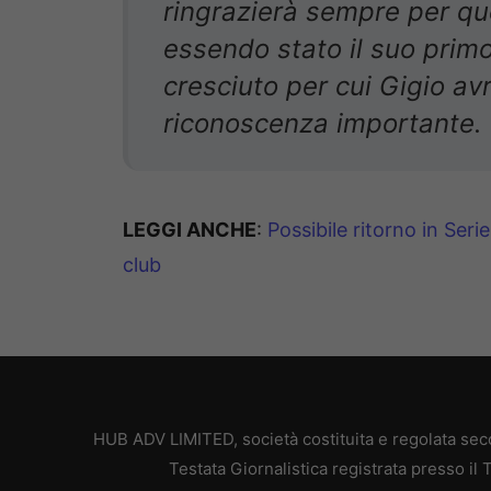
ringrazierà sempre per que
essendo stato il suo primo
cresciuto per cui Gigio av
riconoscenza importante.
LEGGI ANCHE
:
Possibile ritorno in Seri
club
HUB ADV LIMITED, società costituita e regolata secon
Testata Giornalistica registrata presso il