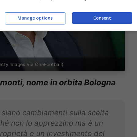
Manage options
Consent
etty Images Via OneFootball)
namonti, nome in orbita Bologna
 siano cambiamenti sulla scelta
rché non lo apprezzino ma è un
proprietà e un investimento del