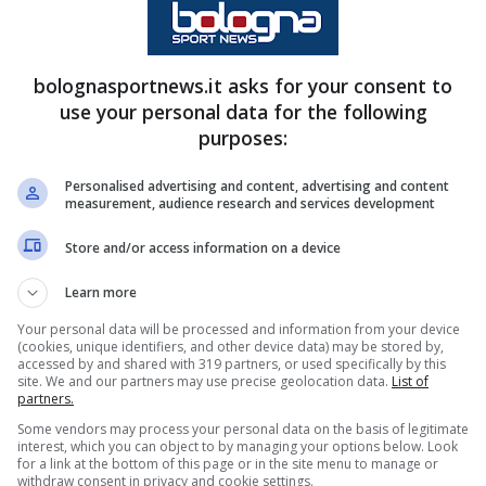
a Europa, ci sono stati da parte
li apprezzamenti ma non siamo
ativa, siamo ancora in una fase
bolognasportnews.it asks for your consent to
use your personal data for the following
purposes:
Personalised advertising and content, advertising and content
measurement, audience research and services development
Store and/or access information on a device
Learn more
Your personal data will be processed and information from your device
(cookies, unique identifiers, and other device data) may be stored by,
accessed by and shared with 319 partners, or used specifically by this
site. We and our partners may use precise geolocation data.
List of
partners.
Some vendors may process your personal data on the basis of legitimate
interest, which you can object to by managing your options below. Look
for a link at the bottom of this page or in the site menu to manage or
withdraw consent in privacy and cookie settings.