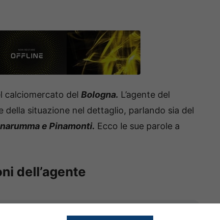
el calciomercato del
Bologna.
L’agente del
 della situazione nel dettaglio, parlando sia del
narumma e Pinamonti.
Ecco le sue parole a
ni dell’agente