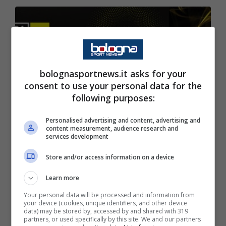
bolognasportnews.it asks for your
Skorupski 6; Tomiyasu 5,5; Danilo 6; Bani 5,5;
consent to use your personal data for the
Dijks 5,5; Krejci sv; Schouten 5,5; Dominguez
following purposes:
6,5; Medel 6,5; Svanberg sv; Orsolini 5;
Personalised advertising and content, advertising and
Soriano 6,5; Barrow 7,5; Palacio 6,5; Sansone
content measurement, audience research and
services development
5,5; All.Mihajlovic 6,5
Store and/or access information on a device
Learn more
Your personal data will be processed and information from
your device (cookies, unique identifiers, and other device
data) may be stored by, accessed by and shared with 319
partners, or used specifically by this site. We and our partners