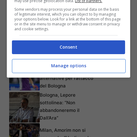
may use precise geolocation data.
List of partners.
Some vendors may process your personal data on the basis
of legitimate interest, which you can object to by managing
your options below. Look for a link at the bottom of this page
or in the site menu to manage or withdraw consent in privacy
and cookie settings.
Consent
Articoli recenti
Piccoli favorito, ma non è
Manage options
l’unico nome: tutte le
alternative per l’attacco
del Bologna
Bologna, Lepore
sottolinea: “Non
abbandoneremo il
Dall’Ara”
Milan, Amorim non si