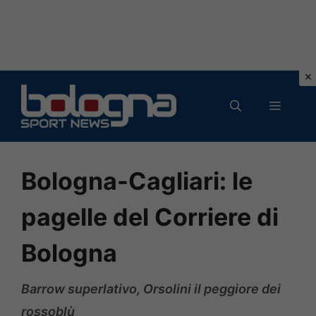
Vai
al
MENU
contenuto
Bologna-Cagliari: le
pagelle del Corriere di
Bologna
Barrow superlativo, Orsolini il peggiore dei
rossoblù