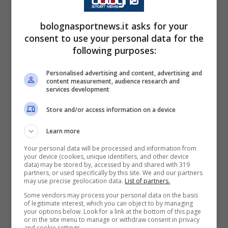
quattro set per la Geetit che per provare ad
evitare il bis dovrà dimostrare maggior
bolognasportnews.it asks for your
consent to use your personal data for the
solidità nei fondamentali di seconda linea
following purposes:
adattando la fase offensiva ad una squadra
che fa del muro uno dei fondamentali più
Personalised advertising and content, advertising and
content measurement, audience research and
efficienti.
services development
Store and/or access information on a device
Il compito dei ragazzi di Bologna sarà quindi
Learn more
vendere cara la pelle. Questo il pensiero di
Your personal data will be processed and information from
Lorenzo
Maretti
: “Sappiamo che giochiamo
your device (cookies, unique identifiers, and other device
data) may be stored by, accessed by and shared with 319
contro la prima della classe ma può essere un
partners, or used specifically by this site. We and our partners
may use precise geolocation data.
List of partners.
buon test per tenere alto il nostro livello di
Some vendors may process your personal data on the basis
gioco dopo due settimane di pausa.
of legitimate interest, which you can object to by managing
your options below. Look for a link at the bottom of this page
Dobbiamo essere pronti a rimanere attaccati
or in the site menu to manage or withdraw consent in privacy
and cookie settings.