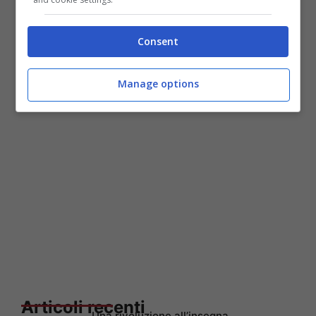
alla partita, anche se in certi frangenti
saremo obbligati a rincorrerli, per riuscire a
Consent
prenderci tutto quello che ci lasceranno.”
Manage options
Articoli recenti
Una rivoluzione all’insegna