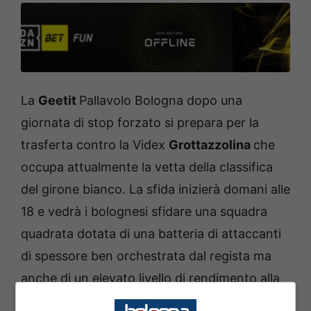
La
Geetit
Pallavolo Bologna dopo una
giornata di stop forzato si prepara per la
trasferta contro la Videx
Grottazzolina
che
occupa attualmente la vetta della classifica
del girone bianco. La sfida inizierà domani alle
18 e vedrà i bolognesi sfidare una squadra
quadrata dotata di una batteria di attaccanti
di spessore ben orchestrata dal regista ma
anche di un elevato livello di rendimento alla
battuta. All’andata finì con una sconfitta in