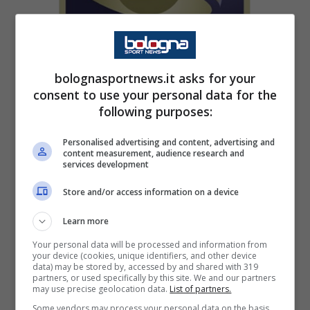
bolognasportnews.it asks for your
consent to use your personal data for the
following purposes:
Personalised advertising and content, advertising and
content measurement, audience research and
services development
Store and/or access information on a device
In ottemperanza all’ordinanza della regione
Emilia-Romagna num. 193 del 14/10/2020 con
Learn more
validità fino al 13/11/2020, Virtus
Your personal data will be processed and information from
your device (cookies, unique identifiers, and other device
Pallacanestro Bologna comunica che sarà
data) may be stored by, accessed by and shared with 319
partners, or used specifically by this site. We and our partners
garantito l’accesso a tutti gli abbonati della
may use precise geolocation data.
List of partners.
Some vendors may process your personal data on the basis