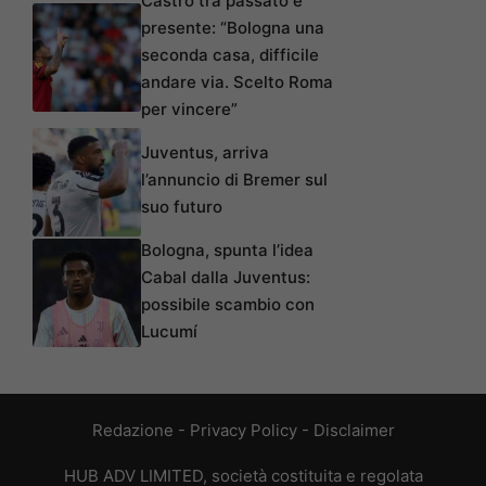
Castro tra passato e
presente: “Bologna una
seconda casa, difficile
andare via. Scelto Roma
per vincere”
Juventus, arriva
l’annuncio di Bremer sul
suo futuro
Bologna, spunta l’idea
Cabal dalla Juventus:
possibile scambio con
Lucumí
Redazione
-
Privacy Policy
-
Disclaimer
HUB ADV LIMITED, società costituita e regolata