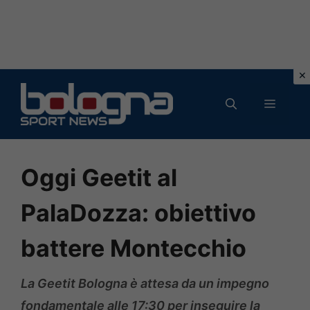
Vai
al
MENU
contenuto
Oggi Geetit al
PalaDozza: obiettivo
battere Montecchio
La Geetit Bologna è attesa da un impegno
fondamentale alle 17:30 per inseguire la