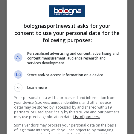
insuperabile per i bolognesi che devono
cercare di sfruttare il fattore campo per
bolognasportnews.it asks for your
muovere la classifica e provare ad
consent to use your personal data for the
abbandonare il penultimo posto continuando
following purposes:
ad inseguire la salvezza. Tre punti oggi
Personalised advertising and content, advertising and
sarebbero vitali per continuare a sperare e
content measurement, audience research and
services development
dare un segnale dopo la deludente sconfitta
Store and/or access information on a device
della scorsa settimana.
Learn more
Ecco il pensiero di Marcello
Marcoionni
: “
Your personal data will be processed and information from
your device (cookies, unique identifiers, and other device
Quella con Montecchio è una tra le ultime
data) may be stored by, accessed by and shared with 319
partners, or used specifically by this site. We and our partners
partite per strappare punti. All’andata siamo
may use precise geolocation data.
List of partners.
stati al loro livello per la maggior parte del
Some vendors may process your personal data on the basis
of legitimate interest, which you can object to by managing
tempo ma il gioco esperto di Monopoli ha