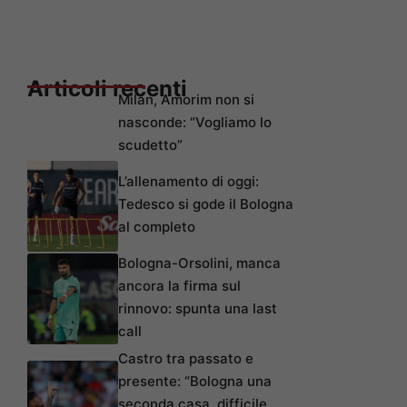
Articoli recenti
Milan, Amorim non si
nasconde: “Vogliamo lo
scudetto”
L’allenamento di oggi:
Tedesco si gode il Bologna
al completo
Bologna-Orsolini, manca
ancora la firma sul
rinnovo: spunta una last
call
Castro tra passato e
presente: “Bologna una
seconda casa, difficile