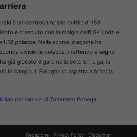
arriera
edzki è un centrocampista duttile di 183
alento è cresciuto con la malgia dell’LSK Lodz e
e U18 polacca. Nella scorsa stagione ha
Seconda divisione polacca, mettendo a segno
ha già giocato 3 gare nella Betclic 1 Liga, la
nuti in campo. Il Bologna lo aspetta a braccia
 Milan per l’arrivo di Tommaso Pobega
Redazione
-
Privacy Policy
-
Disclaimer