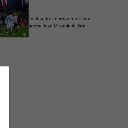
La Juventus cerca un terzino:
anche Juan Miranda in lista