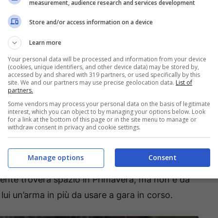
measurement, audience research and services development
bedzki: centrocampista classe
Store and/or access information on a device
Learn more
re i dettagli per portare in rossoblù Tommaso
Your personal data will be processed and information from your device
(cookies, unique identifiers, and other device data) may be stored by,
ivata la conferma di Matteo Moretto per
accessed by and shared with 319 partners, or used specifically by this
site. We and our partners may use precise geolocation data.
List of
arriverà con la formula del prestito con diritto di
partners.
on è finita qui. Perché come riportato da Fabrizio
Some vendors may process your personal data on the basis of legitimate
interest, which you can object to by managing your options below. Look
lpo di mercato, questa volta in prospettiva. Si
for a link at the bottom of this page or in the site menu to manage or
withdraw consent in privacy and cookie settings.
olacco classe 2006 in arrivo dall’ LKS Lodz. Il
anski, per intenderci. Centrocampista centrale,
Manage options
Consent
edzki fa della duttilità il suo punto di forza. Il
lmente troverà spazio in Primavera, ma non è da
lui un’arma in più da usare a gara in corso.