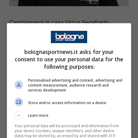
Cambiamenti in casa Virtus Segafredo
Bologna. Il club bianconero ha comunicato
che dall'1 luglio scorso il nuovo responsabile
bolognasportnews.it asks for your
sanitario è Diego Rizzo. Prende il posto di
consent to use your personal data for the
Giampaolo Amato.
following purposes:
"Il dottor Rizzo – si legge nel comunicato
Personalised advertising and content, advertising and
virtussino – vanta una lunga carriera
content measurement, audience research and
services development
professionale nel mondo dello sport, che lo
ha visto ricoprire nel 2009 il ruolo di Medico
Store and/or access information on a device
Sociale del settore giovanile del Bologna
Learn more
F.C.1909. Dal 2011 al 2014 ha fatto parte dello
Your personal data will be processed and information from
Staff Medico della Coveme VIP Volley San
your device (cookies, unique identifiers, and other device
data) may be stored by, accessed by and shared with 319