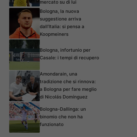
mercato su di lui
Bologna, la nuova
suggestione arriva
dall’Italia: si pensa a
Koopmeiners
Bologna, infortunio per
Casale: i tempi di recupero
Amondarain, una
tradizione che si rinnova:
a Bologna per fare meglio
di Nicolás Domínguez
Bologna-Dallinga: un
binomio che non ha
funzionato